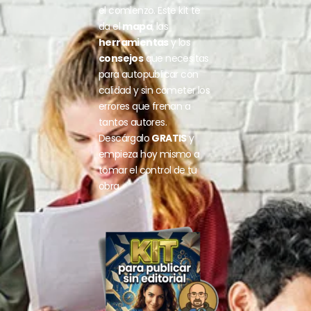
el comienzo. Este kit te
da el
mapa
, las
herramientas
y los
consejos
que necesitas
para autopublicar con
calidad y sin cometer los
errores que frenan a
tantos autores.
Descárgalo
GRATIS
y
empieza hoy mismo a
tomar el control de tu
obra.