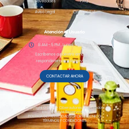
Novedades
FAQ
Aviso Legal
Comunidad
Atención al Usuario
8 AM - 5 PM , Lunes - Sabado UTC
Escríbenos a nuestro email y te
responderemos a la brevedad.
CONTACTAR AHORA
Copyright © 2026
– Ciberautores.Com. Todos
los Derechos Reservados.
POLÍTICA DE PRIVACIDAD
SOPORTE TÉCNICO
TÉRMINOS Y CONDICIONES