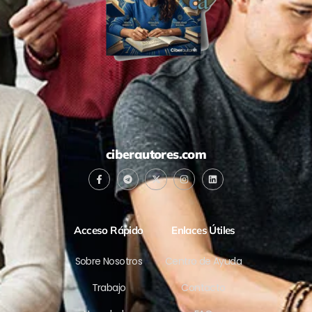
ciberautores.com
Acceso Rápido
Enlaces Útiles
Sobre Nosotros
Centro de Ayuda
Trabajo
Contacto