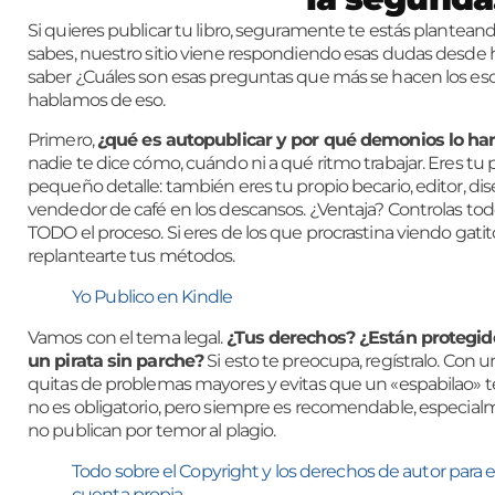
Si quieres publicar tu libro, seguramente te estás plant
sabes, nuestro sitio viene respondiendo esas dudas desde 
saber ¿Cuáles son esas preguntas que más se hacen los escr
hablamos de eso.
Primero,
¿qué es autopublicar y por qué demonios lo har
nadie te dice cómo, cuándo ni a qué ritmo trabajar. Eres tu p
pequeño detalle: también eres tu propio becario, editor, 
vendedor de café en los descansos. ¿Ventaja? Controlas tod
TODO el proceso. Si eres de los que procrastina viendo gati
replantearte tus métodos.
Yo Publico en Kindle
Vamos con el tema legal.
¿Tus derechos? ¿Están protegido
un pirata sin parche?
Si esto te preocupa, regístralo. Con u
quitas de problemas mayores y evitas que un «espabilao» te 
no es obligatorio, pero siempre es recomendable, especial
no publican por temor al plagio.
Todo sobre el Copyright y los derechos de autor para 
cuenta propia