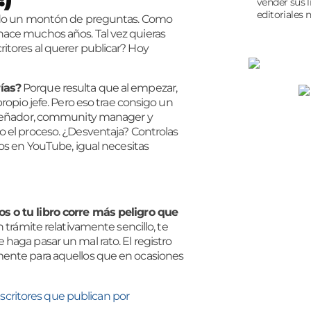
vender sus l
editoriales n
eando un montón de preguntas. Como
hace muchos años. Tal vez quieras
itores al querer publicar? Hoy
ías?
Porque resulta que al empezar,
ropio jefe. Pero eso trae consigo un
diseñador, community manager y
o el proceso. ¿Desventaja? Controlas
tos en YouTube, igual necesitas
s o tu libro corre más peligro que
n trámite relativamente sencillo, te
haga pasar un mal rato. El registro
mente para aquellos que en ocasiones
escritores que publican por