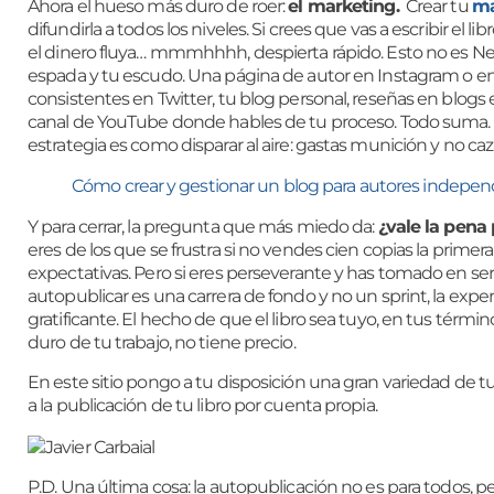
Ahora el hueso más duro de roer:
el marketing.
Crear tu
ma
difundirla a todos los niveles. Si crees que vas a escribir el li
el dinero fluya… mmmhhhh, despierta rápido. Esto no es Netfl
espada y tu escudo. Una página de autor en Instagram o e
consistentes en Twitter, tu blog personal, reseñas en blogs e
canal de YouTube donde hables de tu proceso. Todo suma. P
estrategia es como disparar al aire: gastas munición y no ca
Cómo crear y gestionar un blog para autores indepen
Y para cerrar, la pregunta que más miedo da:
¿vale la pena 
eres de los que se frustra si no vendes cien copias la primer
expectativas. Pero si eres perseverante y has tomado en se
autopublicar es una carrera de fondo y no un sprint, la e
gratificante. El hecho de que el libro sea tuyo, en tus térmi
duro de tu trabajo, no tiene precio.
En este sitio pongo a tu disposición una gran variedad de tut
a la publicación de tu libro por cuenta propia.
P.D. Una última cosa: la autopublicación no es para todos, pe