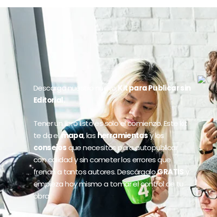
Descarga nuestro nuevo
Kit para Publicar sin
Editorial.
Tener un libro listo es solo el comienzo. Este kit
te da el
mapa
, las
herramientas
y los
consejos
que necesitas para autopublicar
con calidad y sin cometer los errores que
frenan a tantos autores. Descárgalo
GRATIS
y
empieza hoy mismo a tomar el control de tu
obra.