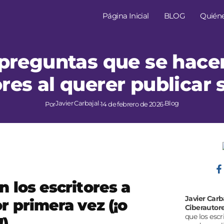
Página Inicial
BLOG
Quién
preguntas que se hace
ores al querer publicar s
Javier Carbajal
Blog
Por
·
14 de febrero de 2026
·
 los escritores a
Javier Carb
r primera vez (¡o
Ciberautor
que los escr
!)