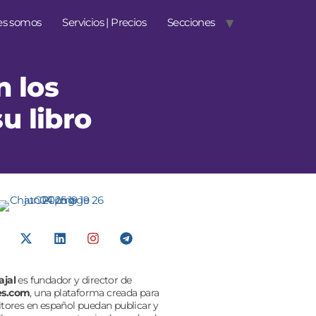
es somos
Servicios | Precios
Secciones
n los
u libro
ajal
es fundador y director de
es.com
, una plataforma creada para
itores en español puedan publicar y