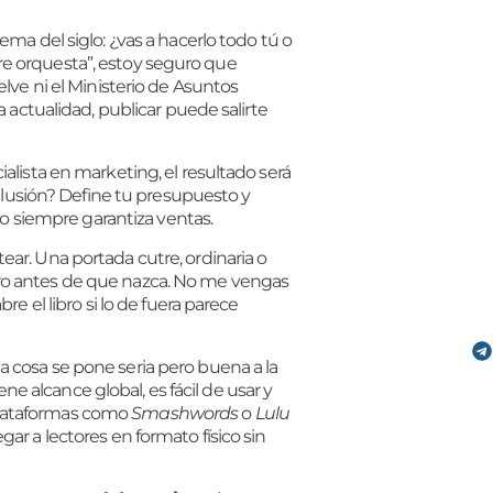
lema del siglo: ¿vas a hacerlo todo tú o
re orquesta”, estoy seguro que
elve ni el Ministerio de Asuntos
a actualidad, publicar puede salirte
ialista en marketing, el resultado será
onclusión? Define tu presupuesto y
 no siempre garantiza ventas.
ar. Una portada cutre, ordinaria o
bro antes de que nazca. No me vengas
re el libro si lo de fuera parece
a cosa se pone seria pero buena a la
 alcance global, es fácil de usar y
plataformas como
Smashwords
o
Lulu
ar a lectores en formato físico sin