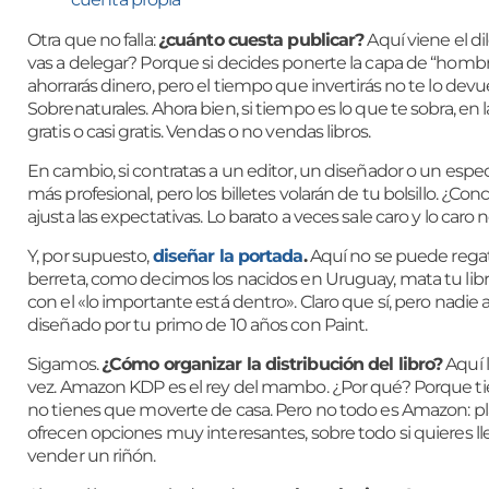
Otra que no falla:
¿cuánto cuesta publicar?
Aquí viene el di
vas a delegar? Porque si decides ponerte la capa de “homb
ahorrarás dinero, pero el tiempo que invertirás no te lo devu
Sobrenaturales. Ahora bien, si tiempo es lo que te sobra, en l
gratis o casi gratis. Vendas o no vendas libros.
En cambio, si contratas a un editor, un diseñador o un espec
más profesional, pero los billetes volarán de tu bolsillo. ¿C
ajusta las expectativas. Lo barato a veces sale caro y lo caro
Y, por supuesto,
diseñar la portada
.
Aquí no se puede regate
berreta, como decimos los nacidos en Uruguay, mata tu li
con el «lo importante está dentro». Claro que sí, pero nadie ab
diseñado por tu primo de 10 años con Paint.
Sigamos.
¿Cómo organizar la distribución del libro?
Aquí l
vez. Amazon KDP es el rey del mambo. ¿Por qué? Porque tiene
no tienes que moverte de casa. Pero no todo es Amazon: 
ofrecen opciones muy interesantes, sobre todo si quieres lleg
vender un riñón.