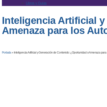
Libros y Guías
Inteligencia Artificia
Amenaza para los Aut
Javier Carbajal
Blog
Inspiración y reflexiones
Por
·
27 de septiembre de 2024
·
,
Portada
»
Inteligencia Artificial y Generación de Contenido: ¿Oportunidad o Amenaza para