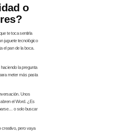
idad o
ores?
ue te toca sentirla
n juguete tecnológico
a el pan de la boca.
 haciendo la pregunta
a para meter más pasta
nversación. Unos
 abren el Word. ¿Es
uparse… o solo buscar
jo creativo, pero vaya