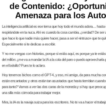
de Contenido: ¿Oportun
Amenaza para los Aut
La inteligencia artificial es ese tema que hoy todo el mundo adora… hasta q
respirándote en la nuca. Ahí es cuando la cosa cambia, ¿verdad? De ser u
que hace lo que nadie más quiere hacer, pasa a ser el «intruso» que te quit
Especialmente si te dedicas a escribir.
Y no me vengas con historias, porque si estás aquí, es porque ya te estás
del millón: ¿me va a mandar la IA a la cola del paro o puedo aprovecharl
en el bolsillo? Pues te lo aclaro.
Hoy tenemos bichos como el GPT-4, y eso, mi amigo, da para mucha co
están encantados y otros están tan asustados que hasta tiemblan cuando
para tanto? Vamos a ver las dos caras de la moneda y si hay que preoc
una silla más cómoda para trabajar mejor.
Mira, la IA es la navaja suiza para los escritores. No te va a hacer el traba