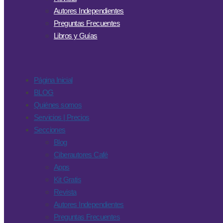
Autores Independientes
Preguntas Frecuentes
Libros y Guías
Página Inicial
BLOG
Quiénes somos
Servicios | Precios
Secciones
Blog
Ciberautores Café
Apps
Kit Gratis
Revista
Autores Independientes
Preguntas Frecuentes