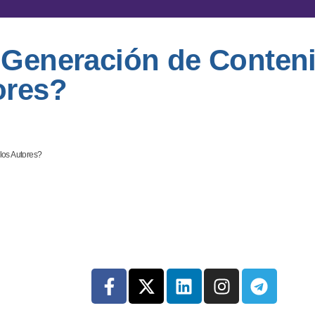
l y Generación de Conte
ores?
 los Autores?