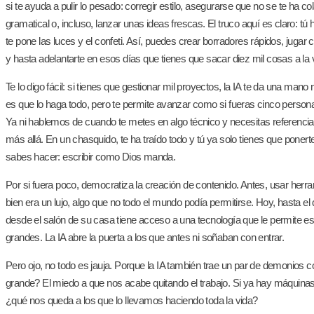
si te ayuda a pulir lo pesado: corregir estilo, asegurarse que no se te ha c
gramatical o, incluso, lanzar unas ideas frescas. El truco aquí es claro: tú 
te pone las luces y el confeti. Así, puedes crear borradores rápidos, jugar 
y hasta adelantarte en esos días que tienes que sacar diez mil cosas a la 
Te lo digo fácil: si tienes que gestionar mil proyectos, la IA te da una mano
es que lo haga todo, pero te permite avanzar como si fueras cinco perso
Ya ni hablemos de cuando te metes en algo técnico y necesitas referencias
más allá. En un chasquido, te ha traído todo y tú ya solo tienes que ponert
sabes hacer: escribir como Dios manda.
Por si fuera poco, democratiza la creación de contenido. Antes, usar herra
bien era un lujo, algo que no todo el mundo podía permitirse. Hoy, hasta 
desde el salón de su casa tiene acceso a una tecnología que le permite esta
grandes. La IA abre la puerta a los que antes ni soñaban con entrar.
Pero ojo, no todo es jauja. Porque la IA también trae un par de demonios 
grande? El miedo a que nos acabe quitando el trabajo. Si ya hay máquinas
¿qué nos queda a los que lo llevamos haciendo toda la vida?