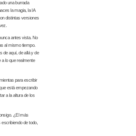
olado una burrada
haces la magia, la IA
con distintas versiones
vez.
 nunca antes vista. No
nas al mismo tiempo.
 de aquí, de allá y de
e a lo que realmente
mientas para escribir
el que está empezando
r a la altura de los
consigo. ¿El más
 escribiendo de todo,