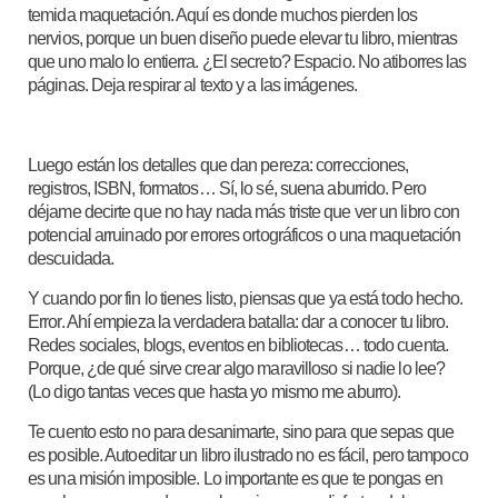
temida maquetación. Aquí es donde muchos pierden los
nervios, porque un buen diseño puede elevar tu libro, mientras
que uno malo lo entierra. ¿El secreto? Espacio. No atiborres las
páginas. Deja respirar al texto y a las imágenes.
Luego están los detalles que dan pereza: correcciones,
registros, ISBN, formatos… Sí, lo sé, suena aburrido. Pero
déjame decirte que no hay nada más triste que ver un libro con
potencial arruinado por errores ortográficos o una maquetación
descuidada.
Y cuando por fin lo tienes listo, piensas que ya está todo hecho.
Error. Ahí empieza la verdadera batalla: dar a conocer tu libro.
Redes sociales, blogs, eventos en bibliotecas… todo cuenta.
Porque, ¿de qué sirve crear algo maravilloso si nadie lo lee?
(Lo digo tantas veces que hasta yo mismo me aburro).
Te cuento esto no para desanimarte, sino para que sepas que
es posible. Autoeditar un libro ilustrado no es fácil, pero tampoco
es una misión imposible. Lo importante es que te pongas en