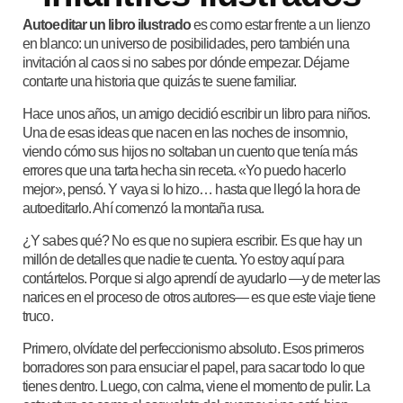
Autoeditar un libro ilustrado
es como estar frente a un lienzo
en blanco: un universo de posibilidades, pero también una
invitación al caos si no sabes por dónde empezar. Déjame
contarte una historia que quizás te suene familiar.
Hace unos años, un amigo decidió escribir un libro para niños.
Una de esas ideas que nacen en las noches de insomnio,
viendo cómo sus hijos no soltaban un cuento que tenía más
errores que una tarta hecha sin receta. «Yo puedo hacerlo
mejor», pensó. Y vaya si lo hizo… hasta que llegó la hora de
autoeditarlo. Ahí comenzó la montaña rusa.
¿Y sabes qué? No es que no supiera escribir. Es que hay un
millón de detalles que nadie te cuenta. Yo estoy aquí para
contártelos. Porque si algo aprendí de ayudarlo —y de meter las
narices en el proceso de otros autores— es que este viaje tiene
truco.
Primero, olvídate del perfeccionismo absoluto. Esos primeros
borradores son para ensuciar el papel, para sacar todo lo que
tienes dentro. Luego, con calma, viene el momento de pulir. La