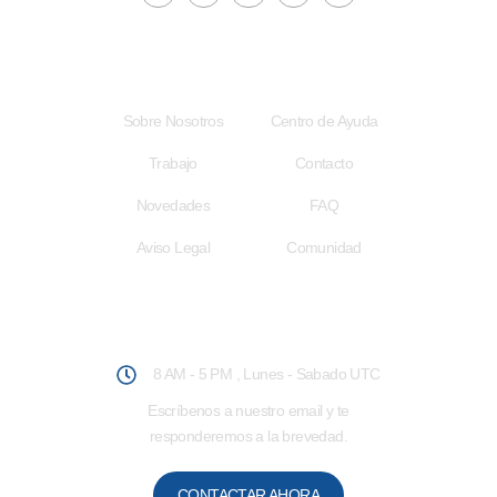
Acceso Rápido
Enlaces Útiles
Sobre Nosotros
Centro de Ayuda
Trabajo
Contacto
Novedades
FAQ
Aviso Legal
Comunidad
Atención al Usuario
8 AM - 5 PM , Lunes - Sabado UTC
Escríbenos a nuestro email y te
responderemos a la brevedad.
CONTACTAR AHORA