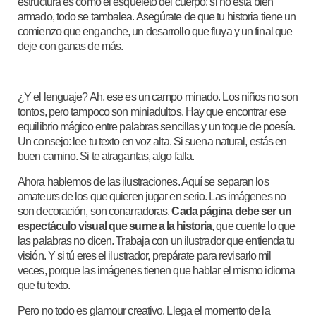
estructura es como el esqueleto del cuerpo: si no está bien
armado, todo se tambalea. Asegúrate de que tu historia tiene un
comienzo que enganche, un desarrollo que fluya y un final que
deje con ganas de más.
¿Y el lenguaje? Ah, ese es un campo minado. Los niños no son
tontos, pero tampoco son miniadultos. Hay que encontrar ese
equilibrio mágico entre palabras sencillas y un toque de poesía.
Un consejo: lee tu texto en voz alta. Si suena natural, estás en
buen camino. Si te atragantas, algo falla.
Ahora hablemos de las ilustraciones. Aquí se separan los
amateurs de los que quieren jugar en serio. Las imágenes no
son decoración, son conarradoras.
Cada página debe ser un
espectáculo visual que sume a la historia
, que cuente lo que
las palabras no dicen. Trabaja con un ilustrador que entienda tu
visión. Y si tú eres el ilustrador, prepárate para revisarlo mil
veces, porque las imágenes tienen que hablar el mismo idioma
que tu texto.
Pero no todo es glamour creativo. Llega el momento de la