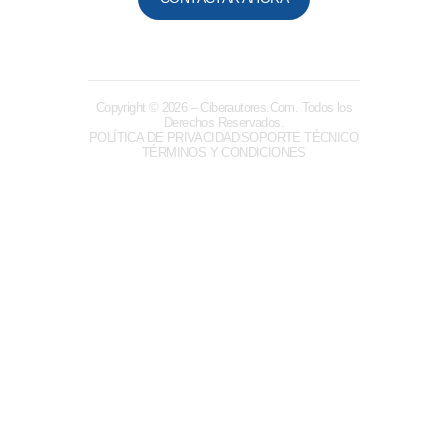
Copyright © 2026
– Ciberautores.Com. Todos los
Derechos Reservados.
POLÍTICA DE PRIVACIDAD
SOPORTE TÉCNICO
TÉRMINOS Y CONDICIONES