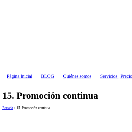
Página Inicial
BLOG
Quiénes somos
Servicios | Preci
15. Promoción continua
Por
Javier Carbajal
·
19 de julio de 2024
·
Curso
Portada
»
15. Promoción continua