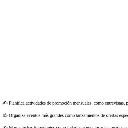
✍️ ​Planifica actividades de promoción mensuales, como entrevistas, 
✍️ ​Organiza eventos más grandes como lanzamientos de ofertas espec
✍️ ​Marca fechas importantes como feriados y eventos relacionados con