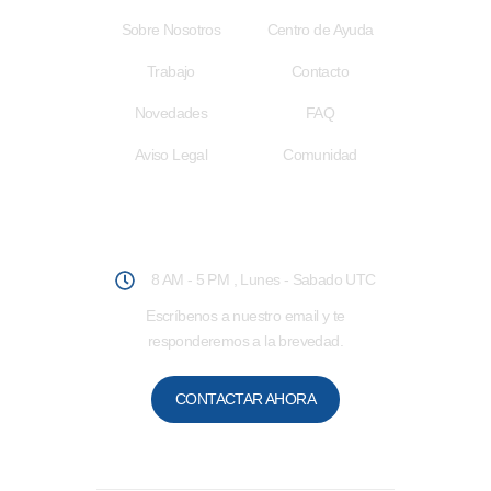
Sobre Nosotros
Centro de Ayuda
Trabajo
Contacto
Novedades
FAQ
Aviso Legal
Comunidad
Atención al Usuario
8 AM - 5 PM , Lunes - Sabado UTC
Escríbenos a nuestro email y te
responderemos a la brevedad.
CONTACTAR AHORA