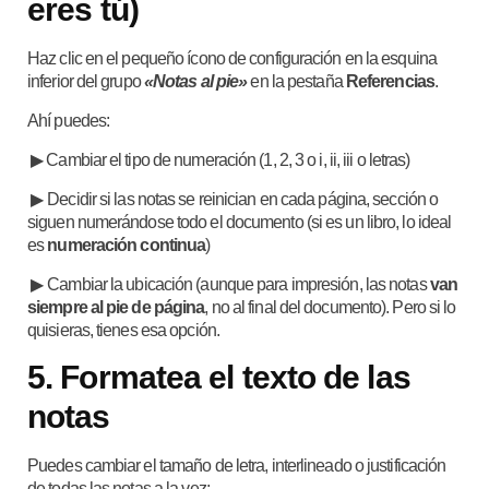
eres tú)
Haz clic en el pequeño ícono de configuración en la esquina
inferior del grupo
«Notas al pie»
en la pestaña
Referencias
.
Ahí puedes:
▶ Cambiar el tipo de numeración (1, 2, 3 o i, ii, iii o letras)
▶
Decidir si las notas se reinician en cada página, sección o
siguen numerándose todo el documento (si es un libro, lo ideal
es
numeración continua
)
▶
Cambiar la ubicación (aunque para impresión, las notas
van
siempre al pie de página
, no al final del documento). Pero si lo
quisieras, tienes esa opción.
5.
Formatea el texto de las
notas
Puedes cambiar el tamaño de letra, interlineado o justificación
de todas las notas a la vez: