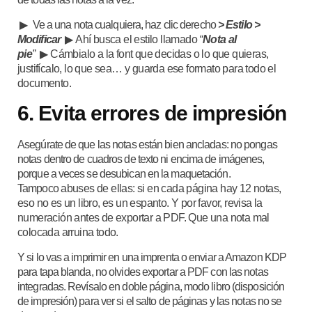
▶
Ve a una nota cualquiera, haz clic derecho
> Estilo >
Modificar
▶
Ahí busca el estilo llamado
“
Nota al
pie
”
▶
Cámbialo a la font que decidas o lo que quieras,
justifícalo, lo que sea… y guarda ese formato para todo el
documento.
6.
Evita errores de impresión
Asegúrate de que las notas están bien ancladas: no pongas
notas dentro de cuadros de texto ni encima de imágenes,
porque a veces se desubican en la maquetación.
Tampoco
abuses de ellas: si en cada página hay 12 notas,
eso no es un libro, es un espanto.
Y por favor, revisa la
numeración antes de exportar a PDF. Que una nota mal
colocada arruina todo.
Y si lo vas a imprimir en una imprenta o enviar a Amazon KDP
para tapa blanda, no olvides exportar a PDF con las notas
integradas. Revísalo en doble página, modo libro (disposición
de impresión) para ver si el salto de páginas y las notas no se