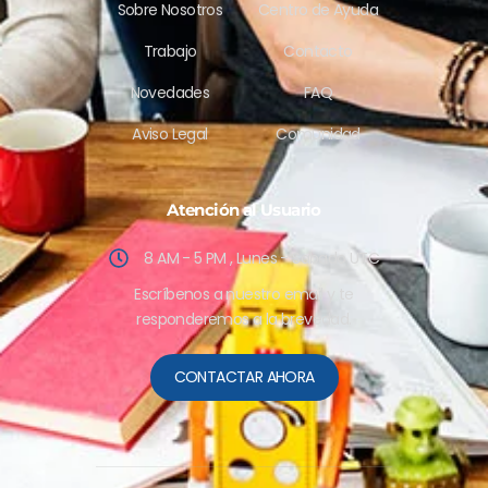
Sobre Nosotros
Centro de Ayuda
Trabajo
Contacto
Novedades
FAQ
Aviso Legal
Comunidad
Atención al Usuario
8 AM - 5 PM , Lunes - Sabado UTC
Escríbenos a nuestro email y te
responderemos a la brevedad.
CONTACTAR AHORA