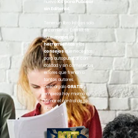
nuevo
Kit para Publicar
sin Editorial.
Tener un libro listo es solo
el comienzo. Este kit te
da el
mapa
, las
herramientas
y los
consejos
que necesitas
para autopublicar con
calidad y sin cometer los
errores que frenan a
tantos autores.
Descárgalo
GRATIS
y
empieza hoy mismo a
tomar el control de tu
obra.