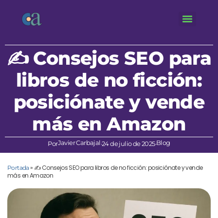
✍️ Consejos SEO para
libros de no ficción:
posiciónate y vende
más en Amazon
Javier Carbajal
Blog
Por
·
24 de julio de 2025
·
»
✍️ Consejos SEO para libros de no ficción: posiciónate y vende
Portada
más en Amazon