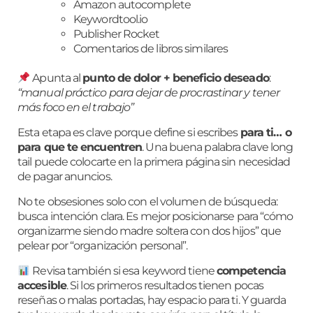
Amazon autocomplete
Keywordtool.io
Publisher Rocket
Comentarios de libros similares
Apunta al
punto de dolor + beneficio deseado
:
“manual práctico para dejar de procrastinar y tener
más foco en el trabajo”
Esta etapa es clave porque define si escribes
para ti… o
para que te encuentren
. Una buena palabra clave long
tail puede colocarte en la primera página sin necesidad
de pagar anuncios.
No te obsesiones solo con el volumen de búsqueda:
busca intención clara. Es mejor posicionarse para “cómo
organizarme siendo madre soltera con dos hijos” que
pelear por “organización personal”.
Revisa también si esa keyword tiene
competencia
accesible
. Si los primeros resultados tienen pocas
reseñas o malas portadas, hay espacio para ti. Y guarda