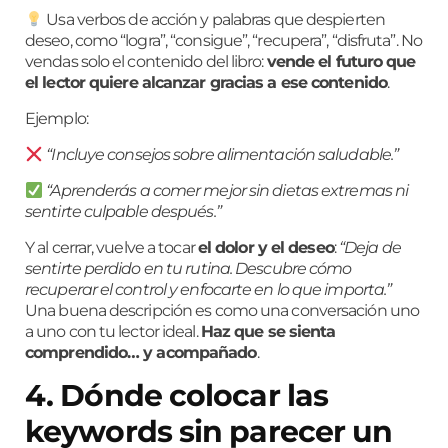
Usa verbos de acción y palabras que despierten
deseo, como “logra”, “consigue”, “recupera”, “disfruta”. No
vendas solo el contenido del libro:
vende el futuro que
el lector quiere alcanzar gracias a ese contenido
.
Ejemplo:
“Incluye consejos sobre alimentación saludable.”
“Aprenderás a comer mejor sin dietas extremas ni
sentirte culpable después.”
Y al cerrar, vuelve a tocar
el dolor y el deseo
:
“Deja de
sentirte perdido en tu rutina. Descubre cómo
recuperar el control y enfocarte en lo que importa.”
Una buena descripción es como una conversación uno
a uno con tu lector ideal.
Haz que se sienta
comprendido… y acompañado
.
4. Dónde colocar las
keywords sin parecer un