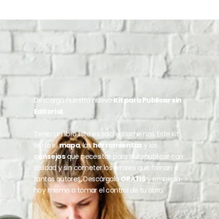
Descarga nuestro nuevo
Kit para Publicar sin
Editorial.
Tener un libro listo es solo el comienzo. Este kit
te da el
mapa
, las
herramientas
y los
consejos
que necesitas para autopublicar con
calidad y sin cometer los errores que frenan a
tantos autores. Descárgalo
GRATIS
y empieza
hoy mismo a tomar el control de tu obra.