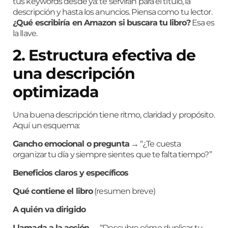
tus keywords desde ya: te servirán para el título, la
descripción y hasta los anuncios. Piensa como tu lector.
¿Qué escribiría en Amazon si buscara tu libro?
Esa es
la llave.
2. Estructura efectiva de
una descripción
optimizada
Una buena descripción tiene ritmo, claridad y propósito.
Aquí un esquema:
Gancho emocional o pregunta
→ “¿Te cuesta
organizar tu día y siempre sientes que te falta tiempo?”
Beneficios claros y específicos
Qué contiene el libro
(resumen breve)
A quién va dirigido
Llamada a la acción
→ “Descubre cómo duplicar tu