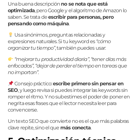
Una buena descripción
no se nota que está
optimizada
, pero Google y el algoritmo de Amazon lo
saben. Se trata de
escribir para personas, pero
pensando como máquina
.
Usa sinónimos, preguntas relacionadas y
expresiones naturales. Si tu keyword es
“cómo
organizar tu tiempo”
, también puedes usar:
“mejorar tu productividad diaria”, “tener días más
enfocados”, “dejar de perder el tiempo en tareas que
no importan”.
Consejo práctico:
escribe primero sin pensar en
SEO
, y luego revisa si puedes integrar las keywords sin
romper el ritmo. Y no subestimes el poder de poner en
negrita esas frases que el lector necesita leer para
convencerse.
Un texto SEO que convierte no es el que más palabras
clave repite, sino el que
más conecta
.