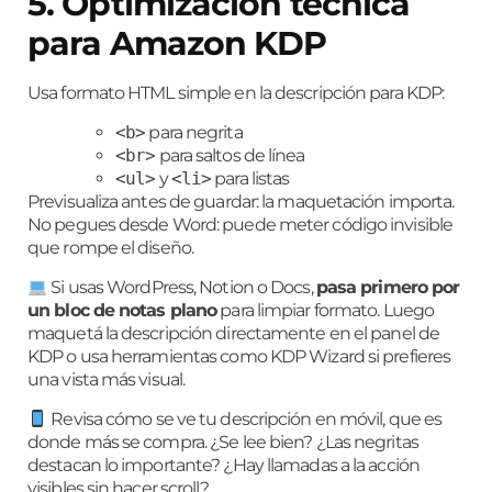
5. Optimización técnica
para Amazon KDP
Usa formato HTML simple en la descripción para KDP:
<b>
para negrita
<br>
para saltos de línea
<ul>
y
<li>
para listas
Previsualiza antes de guardar: la maquetación importa.
No pegues desde Word: puede meter código invisible
que rompe el diseño.
Si usas WordPress, Notion o Docs,
pasa primero por
un bloc de notas plano
para limpiar formato. Luego
maquetá la descripción directamente en el panel de
KDP o usa herramientas como
KDP Wizard
si prefieres
una vista más visual.
Revisa cómo se ve tu descripción en móvil, que es
donde más se compra. ¿Se lee bien? ¿Las negritas
destacan lo importante? ¿Hay llamadas a la acción
visibles sin hacer scroll?