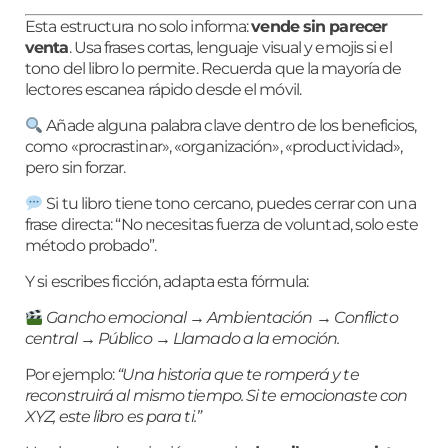
Esta estructura no solo informa:
vende sin parecer
venta
. Usa frases cortas, lenguaje visual y emojis si el
tono del libro lo permite. Recuerda que la mayoría de
lectores escanea rápido desde el móvil.
Añade alguna palabra clave dentro de los beneficios,
como «procrastinar», «organización», «productividad»,
pero sin forzar.
Si tu libro tiene tono cercano, puedes cerrar con una
frase directa: “No necesitas fuerza de voluntad, solo este
método probado”.
Y si escribes ficción, adapta esta fórmula:
Gancho emocional → Ambientación → Conflicto
central → Público → Llamado a la emoción.
Por ejemplo:
“Una historia que te romperá y te
reconstruirá al mismo tiempo. Si te emocionaste con
XYZ, este libro es para ti.”