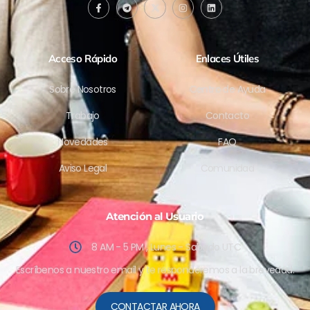
Acceso Rápido
Enlaces Útiles
Sobre Nosotros
Centro de Ayuda
Trabajo
Contacto
Novedades
FAQ
Aviso Legal
Comunidad
Atención al Usuario
8 AM - 5 PM , Lunes - Sabado UTC
Escríbenos a nuestro email y te responderemos a la brevedad.
CONTACTAR AHORA