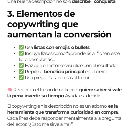
Una buena descripción no solo
describe
…
conquista
.
3. Elementos de
copywriting que
aumentan la conversión
Usa
listas con emojis o bullets
Incluye frases como “aprenderás a…” o “en este
libro descubrirás…”
Haz que el lector se visualice con el resultado
Repite el
beneficio principal
en el cierre
Usa preguntas directas al lector
Recuerda: el lector de no ficción
quiere saber si vale
la pena invertir su tiempo
. Ayúdale a decidir.
El copywriting en la descripción no es un adorno:
es la
herramienta que transforma curiosidad en compra
.
Cada línea debe responder mentalmente a la pregunta
del lector: “¿Esto me sirve a mí?”