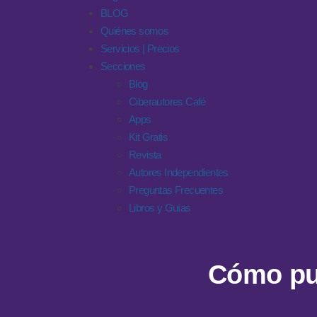
BLOG
Quiénes somos
Servicios | Precios
Secciones
Blog
Ciberautores Café
Apps
Kit Gratis
Revista
Autores Independientes
Preguntas Frecuentes
Libros y Guías
Cómo pub