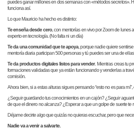
puedes ganar millones en dos semanas con «métodos secretos». H
funciona así.
Lo que Mauricio ha hecho es distinto:
Te enseña desde cero
, con mentorías en vivo por Zoom de lunes a
experto en tecnología. (No falta ni un día)
Te da una comunidad que te apoya
, porque nadie quiere sentir
mentoría diaria participan 500 personas y tú puedes ser una de ell
Te da productos digitales listos para vender
. Mientras creas tu 
formaciones validadas que ya están funcionando y venderlas a tra
comisión.
Ahora bien, si a estas alturas sigues pensando “esto no es para mí”
¿Seguir guardando tus conocimientos en un cajón? ¿Seguir aguant
de que el dinero no alcanza? ¿Esperar a que un golpe de suerte te r
Déjame decirte algo que quizás no quieras escuchar, pero que nece
Nadie va a venir a salvarte.