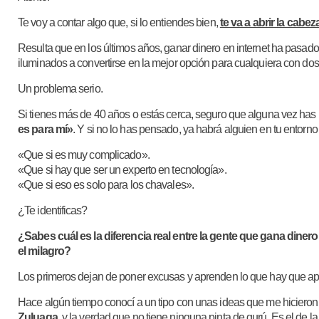
Te voy a contar algo que, si lo entiendes bien,
te va a abrir la cabez
Resulta que en los últimos años, ganar dinero en internet ha pasado
iluminados a convertirse en la mejor opción para cualquiera con do
Un problema serio.
Si tienes más de 40 años o estás cerca, seguro que alguna vez ha
es para mí»
. Y si no lo has pensado, ya habrá alguien en tu entorno 
«Que si es muy complicado».
«Que si hay que ser un experto en tecnología».
«Que si eso es solo para los chavales».
¿Te identificas?
¿Sabes cuál es la diferencia real entre la gente que gana diner
el milagro?
Los primeros dejan de poner excusas y aprenden lo que hay que ap
Hace algún tiempo conocí a un tipo con unas ideas que me hicieron 
Zuluaga
, y la verdad que no tiene ninguna pinta de gurú. Es el de la 