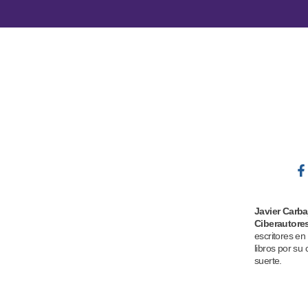
Javier Carba
Ciberautore
escritores en
libros por su 
suerte.