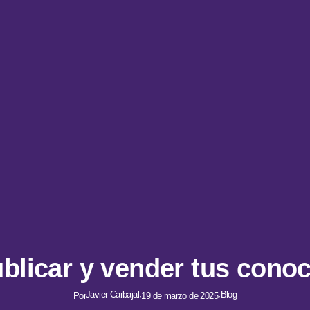
licar y vender tus cono
Javier Carbajal
Blog
Por
·
19 de marzo de 2025
·