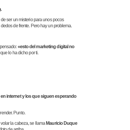
a
.
 de ser un misterio para unos pocos
s dedos de frente. Pero hay un problema.
s pensado:
«esto del marketing digital no
que lo ha dicho por ti.
o en internet y los que siguen esperando
render. Punto.
volar la cabeza, se llama
Mauricio Duque
foto de arriba.