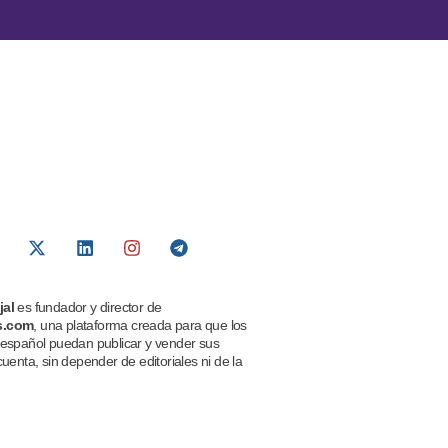
jal
es fundador y director de
s.com
, una plataforma creada para que los
 español puedan publicar y vender sus
cuenta, sin depender de editoriales ni de la