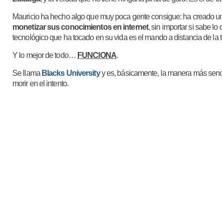
Mauricio ha hecho algo que muy poca gente consigue: ha creado u
monetizar sus conocimientos en internet
, sin importar si sabe l
tecnológico que ha tocado en su vida es el mando a distancia de la t
Y lo mejor de todo…
FUNCIONA
.
Se llama
Blacks University
y es, básicamente, la manera más sencil
morir en el intento.