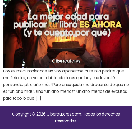
Hoy es mi cumpleaños. No voy a ponerme cursi ni a pedirte que
me felicites, no va por ahí. Lo cierto es que hoy me levanté
pensando: ¡otro año más! Pero enseguida me di cuenta de que no
es “un año más”, sino “un año menos”, un año menos de excusas
para todo lo que […]
Copyright © 2026 Ciberautores.com. Todos los derechos
reservados.