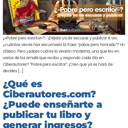
¿«Pobre pero escritor»?… ¡Déjate ya de excusas y publica! A ver,
¿cuántas veces has escuchado la frase “pobre pero honrado”? Un
clásico. Pero ¿sabes cuál es la versión moderna, una que leo en
varios de los emails que recibo y respondo cada día en
Ciberautores? “Pobre pero escritor”. ¡Creo que ya es hora de
decirles […]
¿Qué es
Ciberautores.com?
¿Puede enseñarte a
publicar tu libro y
generar ingresos?