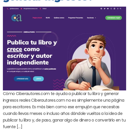
Cómo Ciberautores.com te ayuda a publicar tu libro y generar
ingresos reales Ciberautores.com no es simplemente una página
para escritores. Es más bien como ese empujón que necesitas
cuando llevas meses o incluso años dándole vueltas a la idea de
publicar tu libro y, de paso, ganar algo de dinero o convertirlo en tu
fuente […]