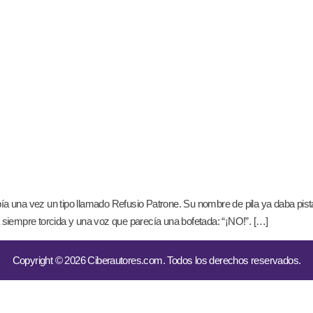
ía una vez un tipo llamado Refusio Patrone. Su nombre de pila ya daba pista
a siempre torcida y una voz que parecía una bofetada: “¡NO!”. […]
Copyright © 2026 Ciberautores.com. Todos los derechos reservados.