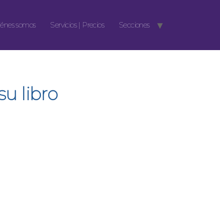
énes somos
Servicios | Precios
Secciones
u libro