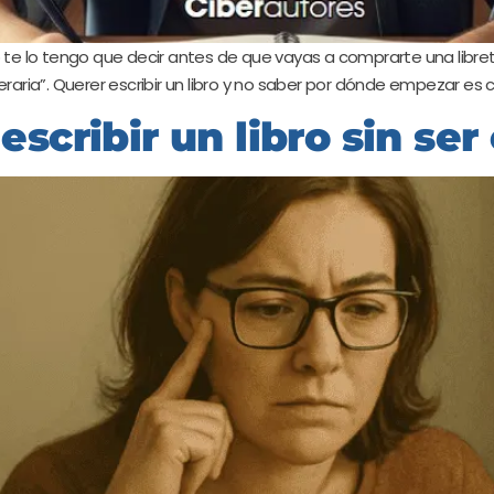
o te lo tengo que decir antes de que vayas a comprarte una libr
 literaria”. Querer escribir un libro y no saber por dónde empezar 
cribir un libro sin ser 