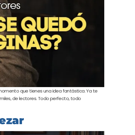
 momento que tienes una idea fantástica. Ya te
á miles, de lectores. Todo perfecto, todo
pezar