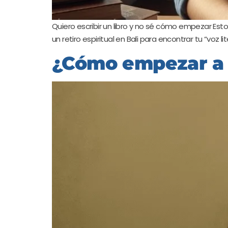
Quiero escribir un libro y no sé cómo empezar Est
un retiro espiritual en Bali para encontrar tu “voz
¿Cómo empezar a es