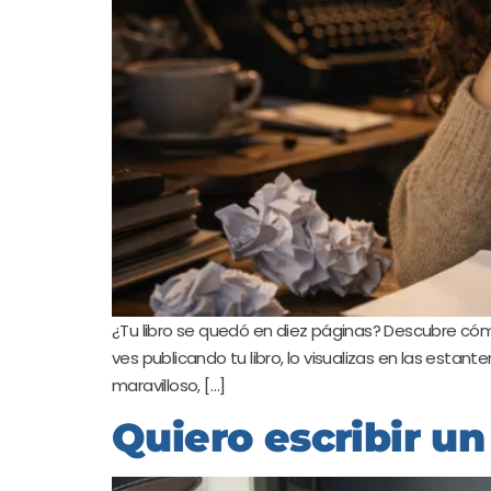
¿Tu libro se quedó en diez páginas? Descubre cóm
ves publicando tu libro, lo visualizas en las estant
maravilloso, […]
Quiero escribir u