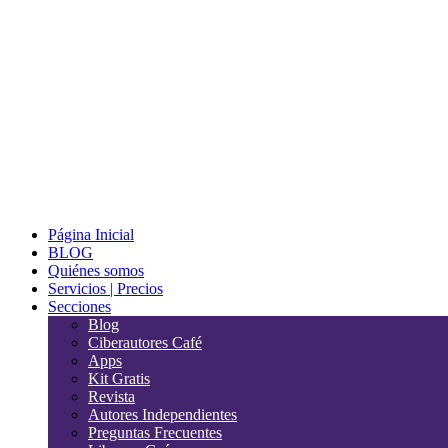
Página Inicial
BLOG
Quiénes somos
Servicios | Precios
Secciones
Blog
Ciberautores Café
Apps
Kit Gratis
Revista
Autores Independientes
Preguntas Frecuentes