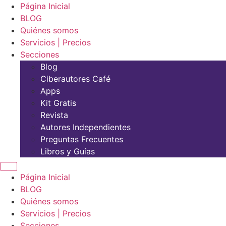
Página Inicial
BLOG
Quiénes somos
Servicios | Precios
Secciones
Blog
Ciberautores Café
Apps
Kit Gratis
Revista
Autores Independientes
Preguntas Frecuentes
Libros y Guías
Página Inicial
BLOG
Quiénes somos
Servicios | Precios
Secciones