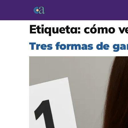
Etiqueta:
cómo ve
Tres formas de ga