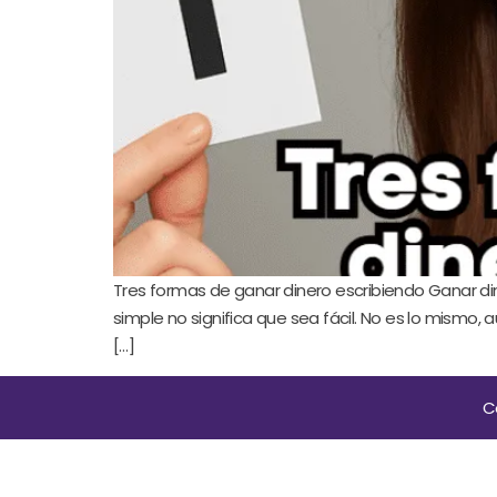
Tres formas de ganar dinero escribiendo Ganar d
simple no significa que sea fácil. No es lo mismo,
[…]
C