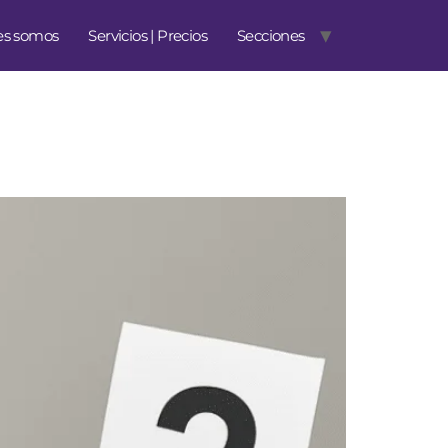
es somos
Servicios | Precios
Secciones