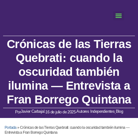
Crónicas de las Tierras
Quebrati: cuando la
oscuridad también
ilumina — Entrevista a
Fran Borrego Quintana
Javier Carbajal
Autores Independientes
Blog
Por
·
16 de julio de 2025
·
,
Portada
»
Crónicas de las Tierras Quebrati: cuando la oscuridad también ilumina —
Entrevista a Fran Borrego Quintana