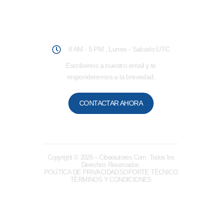
Atención al Usuario
8 AM - 5 PM , Lunes - Sabado UTC
Escríbenos a nuestro email y te
responderemos a la brevedad.
CONTACTAR AHORA
Copyright © 2026
– Ciberautores.Com. Todos los
Derechos Reservados.
POLÍTICA DE PRIVACIDAD
SOPORTE TÉCNICO
TÉRMINOS Y CONDICIONES