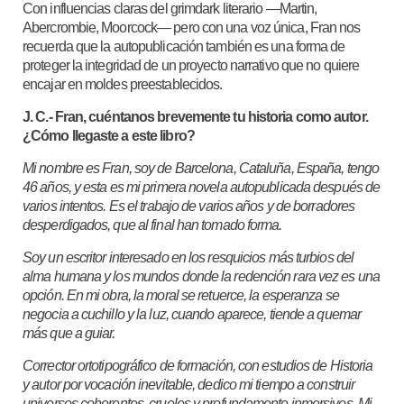
Con influencias claras del grimdark literario —Martin,
Abercrombie, Moorcock— pero con una voz única, Fran nos
recuerda que la autopublicación también es una forma de
proteger la integridad de un proyecto narrativo que no quiere
encajar en moldes preestablecidos.
J. C.- Fran, cuéntanos brevemente tu historia como autor.
¿Cómo llegaste a este libro?
Mi nombre es Fran, soy de Barcelona, Cataluña, España, tengo
46 años, y esta es mi primera novela autopublicada después de
varios intentos. Es el trabajo de varios años y de borradores
desperdigados, que al final han tomado forma.
Soy un escritor interesado en los resquicios más turbios del
alma humana y los mundos donde la redención rara vez es una
opción. En mi obra, la moral se retuerce, la esperanza se
negocia a cuchillo y la luz, cuando aparece, tiende a quemar
más que a guiar.
Corrector ortotipográfico de formación, con estudios de Historia
y autor por vocación inevitable, dedico mi tiempo a construir
universos coherentes, crueles y profundamente inmersivos. Mi