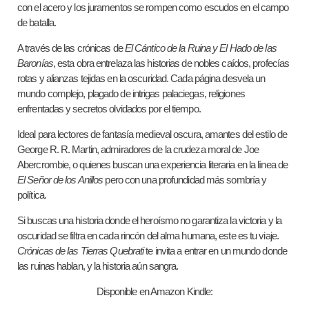
con el acero y los juramentos se rompen como escudos en el campo
de batalla.
A través de las crónicas de
El Cántico de la Ruina y El Hado de las
Baronías
, esta obra entrelaza las historias de nobles caídos, profecías
rotas y alianzas tejidas en la oscuridad. Cada página desvela un
mundo complejo, plagado de intrigas palaciegas, religiones
enfrentadas y secretos olvidados por el tiempo.
Ideal para lectores de fantasía medieval oscura, amantes del estilo de
George R. R. Martin, admiradores de la crudeza moral de Joe
Abercrombie, o quienes buscan una experiencia literaria en la línea de
El Señor de los Anillos
pero con una profundidad más sombría y
política.
Si buscas una historia donde el heroísmo no garantiza la victoria y la
oscuridad se filtra en cada rincón del alma humana, este es tu viaje.
Crónicas de las Tierras Quebrati
te invita a entrar en un mundo donde
las ruinas hablan, y la historia aún sangra.
Disponible en Amazon Kindle: