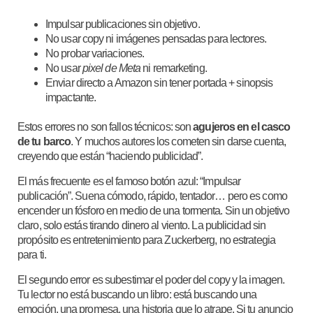
Impulsar publicaciones sin objetivo.
No usar copy ni imágenes pensadas para lectores.
No probar variaciones.
No usar
pixel de Meta
ni remarketing.
Enviar directo a Amazon sin tener portada + sinopsis
impactante.
Estos errores no son fallos técnicos: son
agujeros en el casco
de tu barco
. Y muchos autores los cometen sin darse cuenta,
creyendo que están “haciendo publicidad”.
El más frecuente es el famoso botón azul: “Impulsar
publicación”. Suena cómodo, rápido, tentador… pero es como
encender un fósforo en medio de una tormenta. Sin un objetivo
claro, solo estás tirando dinero al viento. La publicidad sin
propósito es entretenimiento para Zuckerberg, no estrategia
para ti.
El segundo error es subestimar el poder del copy y la imagen.
Tu lector no está buscando un libro: está buscando una
emoción, una promesa, una historia que lo atrape. Si tu anuncio