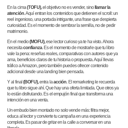
En la cima
(TOFU),
el objetivo no es vender, sino
llamar la
atención
. Aquí entran los contenidos que detienen el scroll: un
reel ingenioso, una portada intrigante, una frase que despierta
curiosidad. Es el momento de sembrar la semilla, no de pedir
matrimonio.
En el medio
(MOFU),
ese lector curioso ya te ha visto. Ahora
necesita
confianza
. Es el momento de mostrarle que tu libro
vale la pena: reseñas reales, comparativas con autores que ya
ama, beneficios claros de tu historia o propuesta. Aquí llevas
tráfico a Amazon, pero también puedes ofrecer contenido
adicional desde una landing bien pensada.
Y al final
(BOFU),
entra la
acción
. El remarketing le recuerda
que tu libro sigue ahí. Que hay una oferta limitada. Que otros ya
lo están disfrutando. Es el empujón final que transforma una
intención en una venta.
Un embudo bien montado no solo vende más: filtra mejor,
educa al lector y convierte tu campaña en una experiencia
completa. Es pasar de gritar en la calle a conversar en una