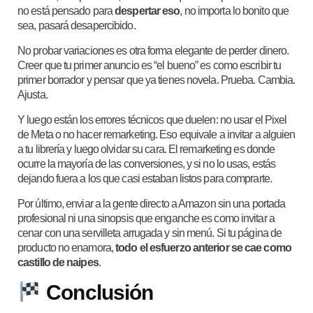
no está pensado para
despertar eso
, no importa lo bonito que
sea, pasará desapercibido.
No probar variaciones es otra forma elegante de perder dinero.
Creer que tu primer anuncio es “el bueno” es como escribir tu
primer borrador y pensar que ya tienes novela. Prueba. Cambia.
Ajusta.
Y luego están los errores técnicos que duelen: no usar el Pixel
de Meta o no hacer remarketing. Eso equivale a invitar a alguien
a tu librería y luego olvidar su cara. El remarketing es donde
ocurre la mayoría de las conversiones, y si no lo usas, estás
dejando fuera a los que casi estaban listos para comprarte.
Por último, enviar a la gente directo a Amazon sin una portada
profesional ni una sinopsis que enganche es como invitar a
cenar con una servilleta arrugada y sin menú. Si tu página de
producto no enamora,
todo el esfuerzo anterior se cae como
castillo de naipes
.
Conclusión