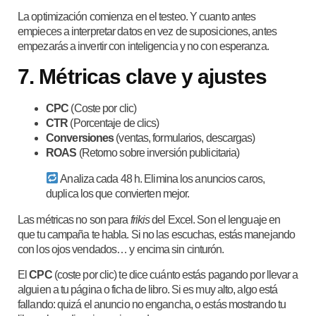
La optimización comienza en el testeo. Y cuanto antes
empieces a interpretar datos en vez de suposiciones, antes
empezarás a invertir con inteligencia y no con esperanza.
7. Métricas clave y ajustes
CPC
(Coste por clic)
CTR
(Porcentaje de clics)
Conversiones
(ventas, formularios, descargas)
ROAS
(Retorno sobre inversión publicitaria)
Analiza cada 48 h. Elimina los anuncios caros,
duplica los que convierten mejor.
Las métricas no son para
frikis
del Excel. Son el lenguaje en
que tu campaña te habla. Si no las escuchas, estás manejando
con los ojos vendados… y encima sin cinturón.
El
CPC
(coste por clic) te dice cuánto estás pagando por llevar a
alguien a tu página o ficha de libro. Si es muy alto, algo está
fallando: quizá el anuncio no engancha, o estás mostrando tu