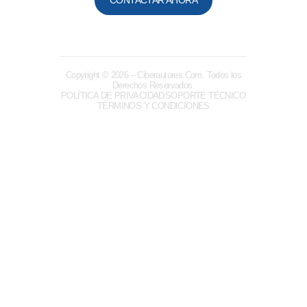
CONTACTAR AHORA
Copyright © 2026
– Ciberautores.Com. Todos los
Derechos Reservados.
POLÍTICA DE PRIVACIDAD
SOPORTE TÉCNICO
TÉRMINOS Y CONDICIONES