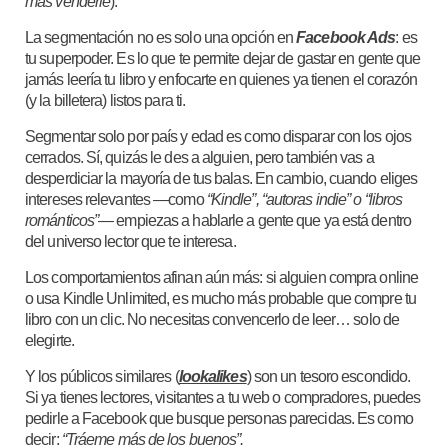
más venderle
).
La segmentación no es solo una opción en
Facebook Ads
: es
tu superpoder. Es lo que te permite dejar de gastar en gente que
jamás leería tu libro y enfocarte en quienes ya tienen el corazón
(y la billetera) listos para ti.
Segmentar solo por país y edad es como disparar con los ojos
cerrados. Sí, quizás le des a alguien, pero también vas a
desperdiciar la mayoría de tus balas. En cambio, cuando eliges
intereses relevantes —como
“Kindle”, “autoras indie” o “libros
románticos”
— empiezas a hablarle a gente que ya está dentro
del universo lector que te interesa.
Los comportamientos afinan aún más: si alguien compra online
o usa Kindle Unlimited, es mucho más probable que compre tu
libro con un clic. No necesitas convencerlo de leer… solo de
elegirte.
Y los públicos similares (
lookalikes
) son un tesoro escondido.
Si ya tienes lectores, visitantes a tu web o compradores, puedes
pedirle a Facebook que busque personas parecidas. Es como
decir:
“Tráeme más de los buenos”.