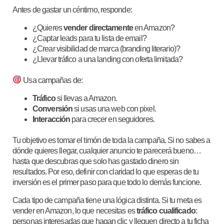
Antes de gastar un céntimo, responde:
¿Quieres
vender directamente
en Amazon?
¿Captar leads para tu lista de email?
¿Crear visibilidad de marca (branding literario)?
¿Llevar tráfico a una landing con oferta limitada?
Usa campañas de:
Tráfico
si llevas a Amazon.
Conversión
si usas una web con pixel.
Interacción
para crecer en seguidores.
Tu objetivo es tomar el timón de toda la campaña. Si no sabes a
dónde quieres llegar, cualquier anuncio te parecerá bueno…
hasta que descubras que solo has gastado dinero sin
resultados. Por eso, definir con claridad lo que esperas de tu
inversión es el primer paso para que todo lo demás funcione.
Cada tipo de campaña tiene una lógica distinta. Si tu meta es
vender en Amazon, lo que necesitas es
tráfico cualificado
:
personas interesadas que hagan clic y lleguen directo a tu ficha