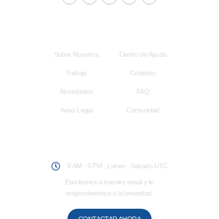
Acceso Rápido
Enlaces Útiles
Sobre Nosotros
Centro de Ayuda
Trabajo
Contacto
Novedades
FAQ
Aviso Legal
Comunidad
Atención al Usuario
8 AM - 5 PM , Lunes - Sabado UTC
Escríbenos a nuestro email y te
responderemos a la brevedad.