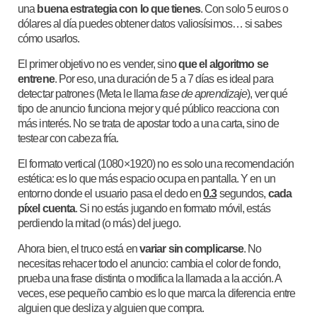
una
buena estrategia con lo que tienes
. Con solo 5 euros o
dólares al día puedes obtener datos valiosísimos… si sabes
cómo usarlos.
El primer objetivo no es vender, sino
que el algoritmo se
entrene
. Por eso, una duración de 5 a 7 días es ideal para
detectar patrones (Meta le llama
fase de aprendizaje
), ver qué
tipo de anuncio funciona mejor y qué público reacciona con
más interés. No se trata de apostar todo a una carta, sino de
testear con cabeza fría.
El formato vertical (1080×1920) no es solo una recomendación
estética: es lo que más espacio ocupa en pantalla. Y en un
entorno donde el usuario pasa el dedo en
0.3
segundos,
cada
píxel cuenta
. Si no estás jugando en formato móvil, estás
perdiendo la mitad (o más) del juego.
Ahora bien, el truco está en
variar sin complicarse
. No
necesitas rehacer todo el anuncio: cambia el color de fondo,
prueba una frase distinta o modifica la llamada a la acción. A
veces, ese pequeño cambio es lo que marca la diferencia entre
alguien que desliza y alguien que compra.