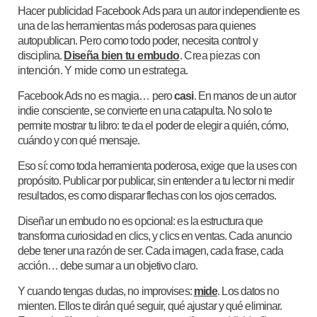
Hacer publicidad Facebook Ads para un autor independiente es
una de las herramientas más poderosas para quienes
autopublican. Pero como todo poder, necesita control y
disciplina.
Diseña bien tu embudo
. Crea piezas con
intención. Y mide como un estratega.
Facebook Ads no es magia… pero
casi
. En manos de un autor
indie consciente, se convierte en una catapulta. No solo te
permite mostrar tu libro: te da el poder de elegir a quién, cómo,
cuándo y con qué mensaje.
Eso sí: como toda herramienta poderosa, exige que la uses con
propósito. Publicar por publicar, sin entender a tu lector ni medir
resultados, es como disparar flechas con los ojos cerrados.
Diseñar un embudo no es opcional: es la estructura que
transforma curiosidad en clics, y clics en ventas. Cada anuncio
debe tener una razón de ser. Cada imagen, cada frase, cada
acción… debe sumar a un objetivo claro.
Y cuando tengas dudas, no improvises:
mide
. Los datos no
mienten. Ellos te dirán qué seguir, qué ajustar y qué eliminar.