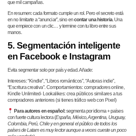
que mil campañas.
En resumen: cada formato cumple un rol. Pero el secreto está
en no limitarte a “anunciar”, sino en
contar una historia
. Una
que empiece con un clic… y termine con tu libro entre sus
manos.
5. Segmentación inteligente
en Facebook e Instagram
Evita segmentar solo por país y edad. Añade:
Intereses: “Kindle”, “Libros románticos”, “Autoras indie”,
“Escritura creativa”.
Comportamientos: compradores online,
Kindle Unlimited-
Lookalikes: crea públicos similares a tus
compradores anteriores (si tienes tráfico web con Pixel)
Para autores en español:
segmenta por idioma + países
con fuerte cultura lectora (
España, México, Argentina, Uruguay,
Colombia, Perú, Chile y en general el público de todos los
países de Latam es muy lector aunque a veces cueste un poco