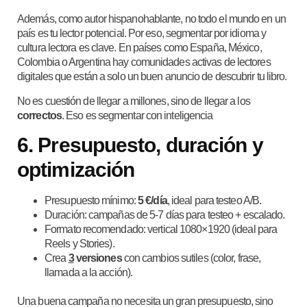
Además, como autor hispanohablante, no todo el mundo en un
país es tu lector potencial. Por eso, segmentar por idioma y
cultura lectora es clave. En países como España, México,
Colombia o Argentina hay comunidades activas de lectores
digitales que están a solo un buen anuncio de descubrir tu libro.
No es cuestión de llegar a millones, sino de llegar a los
correctos
. Eso es segmentar con inteligencia
6. Presupuesto, duración y
optimización
Presupuesto mínimo:
5 €/día
, ideal para testeo A/B.
Duración: campañas de 5-7 días para testeo + escalado.
Formato recomendado: vertical 1080×1920 (ideal para
Reels y Stories).
Crea
3
versiones
con cambios sutiles (color, frase,
llamada a la acción).
Una buena campaña no necesita un gran presupuesto, sino