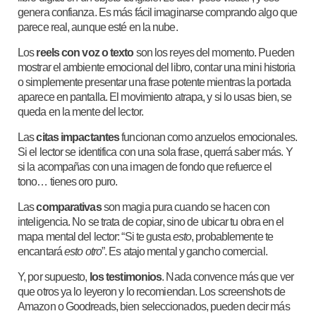
genera confianza. Es más fácil imaginarse comprando algo que
parece real, aunque esté en la nube.
Los
reels con voz o texto
son los reyes del momento. Pueden
mostrar el ambiente emocional del libro, contar una mini historia
o simplemente presentar una frase potente mientras la portada
aparece en pantalla. El movimiento atrapa, y si lo usas bien, se
queda en la mente del lector.
Las
citas impactantes
funcionan como anzuelos emocionales.
Si el lector se identifica con una sola frase, querrá saber más. Y
si la acompañas con una imagen de fondo que refuerce el
tono… tienes oro puro.
Las
comparativas
son magia pura cuando se hacen con
inteligencia. No se trata de copiar, sino de ubicar tu obra en el
mapa mental del lector: “Si te gusta
esto
, probablemente te
encantará
esto otro
”. Es atajo mental y gancho comercial.
Y, por supuesto,
los testimonios
. Nada convence más que ver
que otros ya lo leyeron y lo recomiendan. Los screenshots de
Amazon o Goodreads, bien seleccionados, pueden decir más