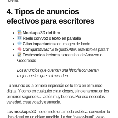
librería.
4. Tipos de anuncios
efectivos para escritores
Mockups 3D del libro
Reels con voz o texto en pantalla
Citas impactantes
con imagen de fondo
Comparativas
: “Si te gustó
After
, este libro es para ti”
Testimonios lectores
: screenshot de Amazon o
Goodreads
Los anuncios que cuentan una historia convierten
mejor que los que solo venden.
Tu anuncio es la primera impresión de tu libro en el mundo
digital. Y como en cualquier cita a ciegas, si no enamora en los
primeros segundos… adiós muy buenas. Por eso necesitas
variedad, creatividad y estrategia.
Los
mockups 3D
no son solo una moda estética: convierten tu
libro digital en un objeto tangible. Le dan “peso visual”, y eso