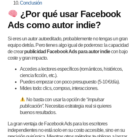
Conclusión
¿Por qué usar
Facebook
Ads como autor indie
?
Si eres un autor autoeditado, probablemente no tengas un gran
equipo detrás. Pero tienes algo igual de poderoso: la capacidad
de crear
publicidad Facebook Ads para autor indie
con bajo
coste y gran impacto.
Accedes a lectores específicos (románticos, históricos,
ciencia ficción, etc.).
Puedes empezar con poco presupuesto (5-10 €/día).
Mides todo: clics, compras, interacciones.
No basta con usar la opción de
“impulsar
publicación”.
Necesitas estrategia real si quieres
buenos resultados.
La gran ventaja de Facebook Ads para los escritores
independientes no está solo en su costo accesible, sino en su
precisión quirúrgica. Mientras otros métodos te obligan a lanzar