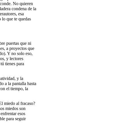
esconde. No quieren
rdadera condena de la
erautores, esa
o lo que te quedas
bre puertas que ni
nes, a proyectos que
do). Y no solo eso,
os, y lectores
tú tienes para
atividad, y la
o a la pantalla hasta
con el tiempo, la
El miedo al fracaso?
sos miedos son
 enfrentar esos
ble para seguir