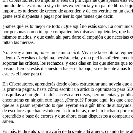
En Ciberautores, no importa si eres un principiante que apenas está e
mundo de la escritura o si ya tienes experiencia y un par de libros baj
importa es tu deseo de crecer, de aprender, y de convertirte en un escr
gente esté dispuesta a pagar por leer lo que tienes que decir.
¿Sabes qué es lo mejor de todo? Que aquí no estás solo. La comunid
por personas como tú, que comparten tus mismas inquietudes, que han
mismos miedos, y que están ahí para darte el empujón que necesitas c
faltan las fuerzas.
No te voy a mentir, no es un camino fácil. Vivir de la escritura requ
talento. Necesitas disciplina, persistencia, y una piel lo suficientemen
soportar las críticas, los rechazos, y esos días en los que sientes que t
basura. Pero si estás dispuesto a hacer el trabajo, si realmente amas l
este es el lugar para ti.
En Ciberautores, aprenderás desde cómo estructurar una novela que at
la primera página, hasta cómo escribir un artículo optimizado para S
cosquillas a Google. Tendrás acceso a recursos, herramientas y publi
encontrarás en ningún otro lugar. ¿Por qué? Porque aquí, los que ense
que se la pasan repitiendo lo que leyeron en algún libro de autoayud
de escritores que han estado en las trincheras, que han luchado por ca
aprendido a base de errores y que ahora están dispuestos a compartir 
saben.
Es más, te diré algo: la mayoría de la gente allá afuera, cuando tiene 