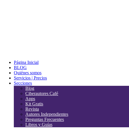
Página Inicial
BLOG
Quiénes somos
Servicios | Precios
Secciones
Blog
Ciberautores Café
Apps
Kit Gratis
Revista
Autores Independientes
Preguntas Frecuentes
Libros y Guías