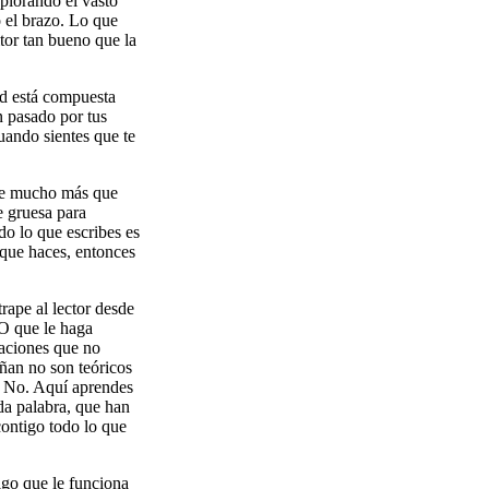
xplorando el vasto
o el brazo. Lo que
itor tan bueno que la
ad está compuesta
 pasado por tus
uando sientes que te
iere mucho más que
te gruesa para
odo lo que escribes es
o que haces, entonces
rape al lector desde
EO que le haga
caciones que no
ñan no son teóricos
a. No. Aquí aprendes
da palabra, que han
contigo todo lo que
algo que le funciona