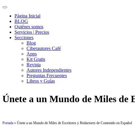
Página Inicial
BLOG
Quiénes somos
Servicios | Precios
Secciones
Blog
Ciberautores Café
Apps
Kit Gratis
Revista
Autores Independientes
Preguntas Frecuentes
Libros y Guías
Únete a un Mundo de Miles de E
Por
Javier Carbajal
·
30 de abril de 2024
·
Blog
Portada
»
Únete a un Mundo de Miles de Escritores y Redactores de Contenido en Español