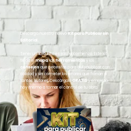
Descarga nuestro nuevo
Kit para Publicar sin
Editorial.
Tener un libro listo es solo el comienzo. Este kit
te da el
mapa
, las
herramientas
y los
consejos
que necesitas para autopublicar con
calidad y sin cometer los errores que frenan a
tantos autores. Descárgalo
GRATIS
y empieza
hoy mismo a tomar el control de tu obra.