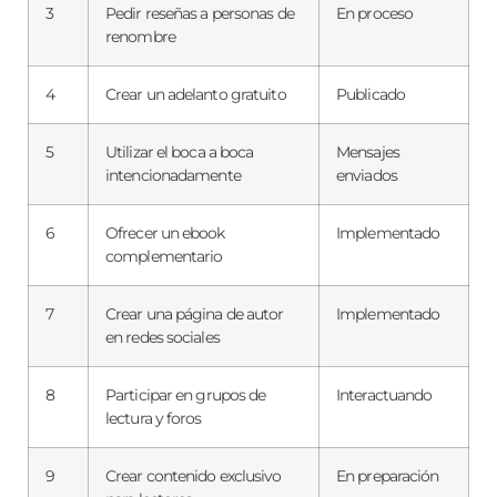
3
Pedir reseñas a personas de
En proceso
renombre
4
Crear un adelanto gratuito
Publicado
5
Utilizar el boca a boca
Mensajes
intencionadamente
enviados
6
Ofrecer un ebook
Implementado
complementario
7
Crear una página de autor
Implementado
en redes sociales
8
Participar en grupos de
Interactuando
lectura y foros
9
Crear contenido exclusivo
En preparación