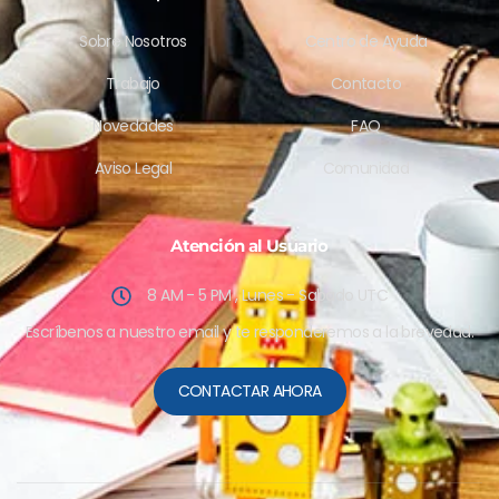
Sobre Nosotros
Centro de Ayuda
Trabajo
Contacto
Novedades
FAQ
Aviso Legal
Comunidad
Atención al Usuario
8 AM - 5 PM , Lunes - Sabado UTC
Escríbenos a nuestro email y te responderemos a la brevedad.
CONTACTAR AHORA