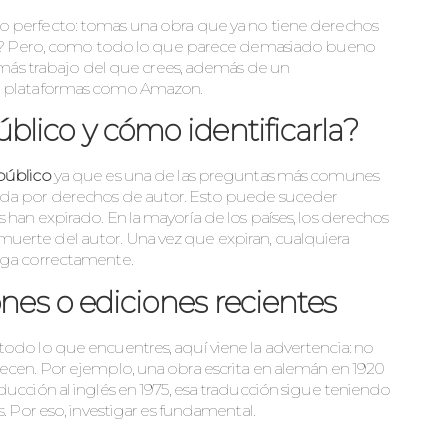
 perfecto: tomas una obra que ya no tiene derechos
rdad? Pero, como todo lo que parece demasiado bueno
e más trabajo del que crees, además de un
de plataformas como Amazon.
lico y cómo identificarla?
público
ya que es una de las preguntas más comunes
gida por derechos de autor. Esto puede suceder
han expirado. En la mayoría de los países, los derechos
uerte del autor. Una vez que expiran, cualquiera
haga correctamente.
ones o ediciones recientes
odo lo que encuentres, aquí viene la advertencia: no
recen. Por ejemplo, una obra escrita en alemán en 1920
ducción al inglés en 1975, esa traducción sigue teniendo
. Por eso, investigar es fundamental.