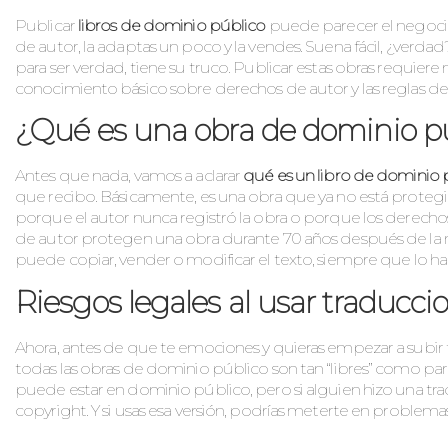
Publicar
libros de dominio público
puede parecer el negocio
de autor, la adaptas un poco y la vendes. Suena fácil, ¿ve
para ser verdad, tiene su truco. Publicar estas obras requier
conocimiento básico sobre derechos de autor y las reglas 
¿Qué es una obra de dominio púb
Antes que nada, vamos a aclarar
qué es un libro de dominio 
que recibo. Básicamente, es una obra que ya no está prote
porque el autor nunca registró la obra o porque los derechos 
de autor protegen una obra durante 70 años después de la m
puede copiar, vender o modificar el texto, siempre que lo 
Riesgos legales al usar traducci
Ahora, antes de que te emociones y quieras empezar a subir t
todas las obras de dominio público son tan “libres” como pa
puede estar en dominio público, pero si alguien hizo una tra
copyright. Y si usas esa versión, podrías meterte en problemas