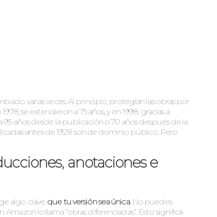
iado varias veces. Al principio, protegían las obras por
1978, se extendieron a 75 años, y en 1998, gracias a
a 95 años desde la publicación o 70 años después de la
ublicadas antes de 1928 son de dominio público. Pero
aducciones, anotaciones e
ge algo clave:
que tu versión sea única
. No puedes
 Amazon lo llama “obras diferenciadas”. Esto significa