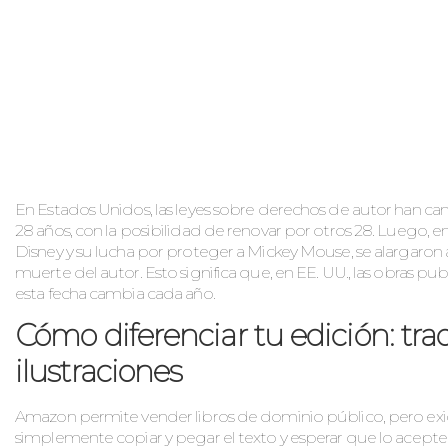
En Estados Unidos, las leyes sobre derechos de autor han camb
28 años, con la posibilidad de renovar por otros 28. Luego, en 
Disney y su lucha por proteger a Mickey Mouse, se alargaron 
muerte del autor. Esto significa que, en EE. UU., las obras p
esta fecha cambia cada año.
Cómo diferenciar tu edición: tr
ilustraciones
Amazon permite vender libros de dominio público, pero exi
simplemente copiar y pegar el texto y esperar que lo acepten.