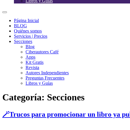
Libros y Guías
Página Inicial
BLOG
Quiénes somos
Servicios | Precios
Secciones
Blog
Ciberautores Café
Apps
Kit Gratis
Revista
Autores Independientes
Preguntas Frecuentes
Libros y Guías
Categoría:
Secciones
🪄Trucos para promocionar un libro ya pu