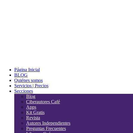
Página Inicial
BLOG
Quiénes somos
Servicios | Precios
Secciones
Blog
Ciberautores Café
Apps
Kit Gratis
Revista
Autores Independientes
Preguntas Frecuentes