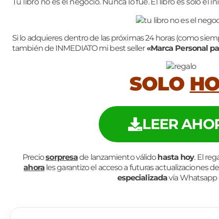
Tu libro no es el negocio. Nunca lo fue. El libro es solo el in
Si lo adquieres dentro de las próximas 24 horas (como sie
también de INMEDIATO mi best seller
«Marca Personal pa
SOLO
HO
LEER AHO
Precio
sorpresa
de lanzamiento válido
hasta hoy
. El reg
ahora
les garantizo el acceso a futuras actualizaciones de
especializada
vía Whatsapp 