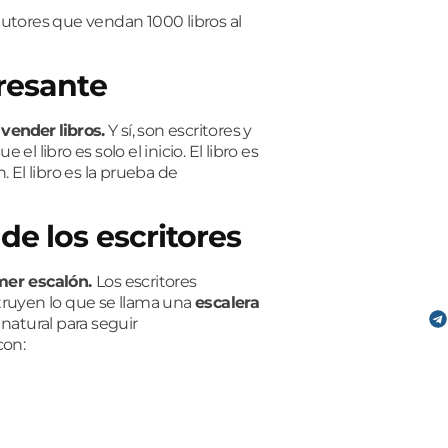
tores que vendan 1000 libros al
eresante
vender libros.
Y sí, son escritores y
l libro es solo el inicio.
El libro es
n.
El libro es
la prueba de
de los escritores
imer escalón.
Los escritores
ruyen lo que se llama una
escalera
atural para seguir
con: