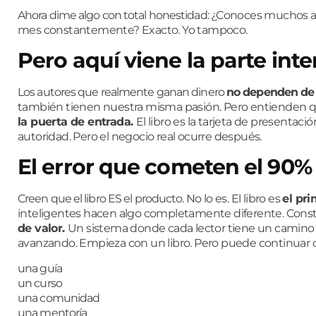
Ahora dime algo con total honestidad:
¿Conoces muchos au
mes constantemente?
Exacto.
Yo tampoco.
Pero aquí viene la parte int
Los autores que realmente ganan dinero
no dependen de 
también tienen nuestra misma pasión. Pero entienden que e
la puerta de entrada.
El libro es
la tarjeta de presentació
autoridad.
Pero el negocio real ocurre
después.
El error que cometen el 90% 
Creen que el libro ES el producto.
No lo es.
El libro es
el pr
inteligentes hacen algo completamente diferente.
Const
de valor.
Un sistema donde cada lector tiene un camino n
avanzando.
Empieza con un libro.
Pero puede continuar 
una guía
un curso
una comunidad
una mentoría