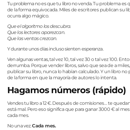
Tu problema no es que tu libro no venda.
Tu problema es 
de la forma equivocada.
Miles de escritores publican su
ocurra algo mágico.
Que el algoritmo los descubra.
Que los lectores aparezcan.
Que las ventas crezcan.
Y durante unos días incluso sienten esperanza.
Ven algunas ventas, t
al vez 10, t
al vez 30 o t
al vez 100. E
nto
derrumba.
Porque vender libros, salvo que sea de a miles
publicar su libro, nunca lo habían calculado. Y un libro no
de la forma en que la mayoría de autores lo intenta.
Hagamos números (rápido)
Vendes tu libro a 12 €.
Después de comisiones…
te queda
está mal. Pero eso significa que para ganar 3000 € al me
cada mes.
No una vez.
Cada mes.