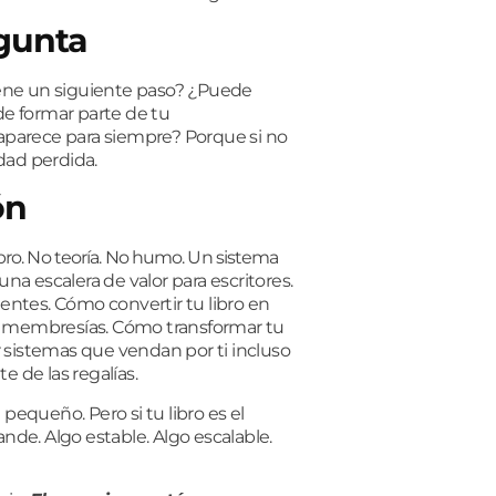
egunta
ene un siguiente paso?
¿Puede
e formar parte de tu
aparece para siempre?
Porque si no
dad perdida.
ón
ibro. No teoría. No humo. Un sistema
 una
escalera de valor para escritores.
ientes.
Cómo convertir tu libro en
n membresías.
Cómo transformar tu
 sistemas que vendan por ti
incluso
 de las regalías.
pequeño. Pero si tu libro es el
e. Algo estable. Algo escalable.