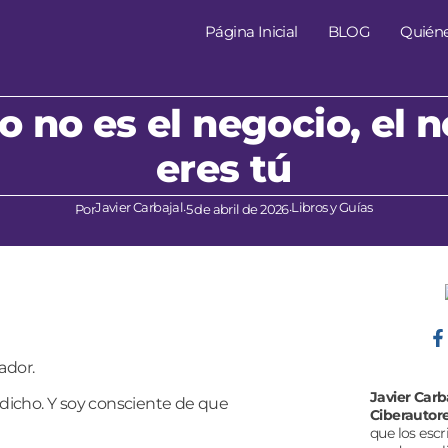
Página Inicial
BLOG
Quién
ro no es el negocio, el 
eres tú
Javier Carbajal
Libros y Guías
Por
·
5 de abril de 2026
·
ador.
Javier Carb
dicho.
Y soy consciente de que
Ciberautor
que los escr