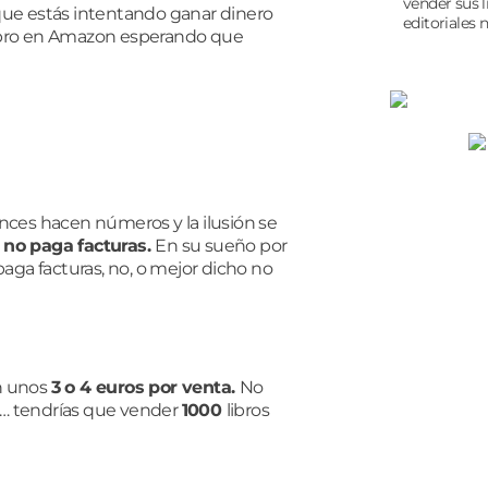
vender sus l
que
estás intentando ganar dinero
editoriales n
 libro en Amazon esperando que
nces hacen números y
la ilusión se
,
no paga facturas.
En su sueño por
 paga facturas, no, o mejor dicho
no
n unos
3 o 4 euros por venta.
No
s…
tendrías que vender
1000
libros