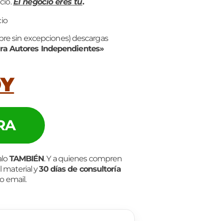
icio.
El negocio eres tú
.
mpre sin excepciones) descargas
ra Autores Independientes»
Y
RA
alo
TAMBIÉN
. Y a quienes compren
l material y
30 días de consultoría
o email.