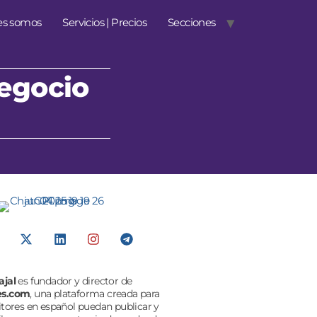
es somos
Servicios | Precios
Secciones
negocio
ajal
es fundador y director de
es.com
, una plataforma creada para
itores en español puedan publicar y