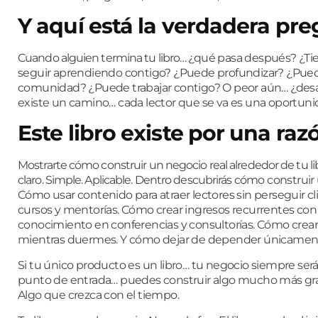
Y aquí está la verdadera pr
Cuando alguien termina tu libro…
¿qué pasa después?
¿Ti
seguir aprendiendo contigo?
¿Puede profundizar?
¿Pued
comunidad?
¿Puede trabajar contigo?
O peor aún…
¿des
existe un camino…
cada lector que se va es una oportuni
Este libro existe por una raz
Mostrarte cómo construir un negocio real alrededor de tu l
claro. Simple. Aplicable. Dentro descubrirás c
ómo construir
Cómo usar contenido para atraer lectores
sin perseguir cl
cursos y mentorías.
Cómo crear
ingresos recurrentes co
conocimiento en
conferencias y consultorías.
Cómo crear
mientras duermes.
Y cómo dejar de depender únicamente
Si tu único producto es un libro… tu negocio siempre será 
punto de entrada… puedes construir algo mucho más grand
Algo que crezca con el tiempo.