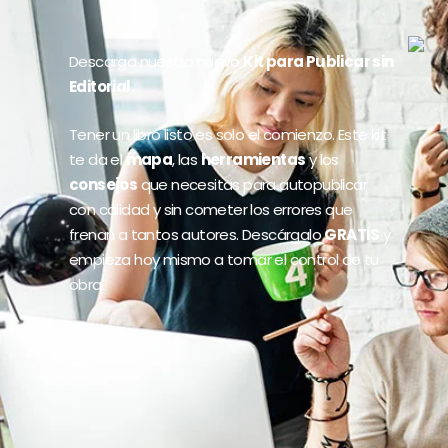
Descarga nuestro nuevo
Kit para Publicar sin
Editorial.
Tener un libro listo es solo el comienzo. Este kit
te da el
mapa
, las
herramientas
y los
consejos
que necesitas para autopublicar
con calidad y sin cometer los errores que
frenan a tantos autores. Descárgalo
GRATIS
y
empieza hoy mismo a tomar el control de tu
obra.