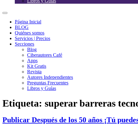
Libros y Guías
Página Inicial
BLOG
Quiénes somos
Servicios | Precios
Secciones
Blog
Ciberautores Café
Apps
Kit Gratis
Revista
Autores Independientes
Preguntas Frecuentes
Libros y Guías
Etiqueta:
superar barreras tecn
Publicar Después de los 50 años ¡Tú puede