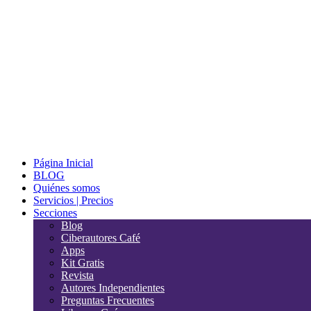
Página Inicial
BLOG
Quiénes somos
Servicios | Precios
Secciones
Blog
Ciberautores Café
Apps
Kit Gratis
Revista
Autores Independientes
Preguntas Frecuentes