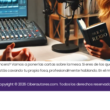
encers? Vamos a poner las cartas sobre la mesa. Si eres de los q
stás cavando tu propia fosa, profesionalmente hablando. En el mund
opyright © 2026 Ciberautores.com. Todos los derechos reservado