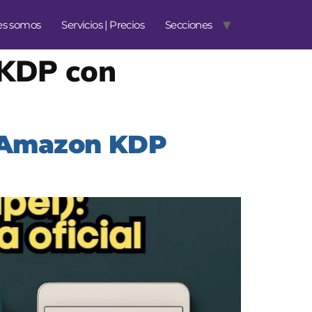
es somos
Servicios | Precios
Secciones
 KDP con
a Amazon KDP