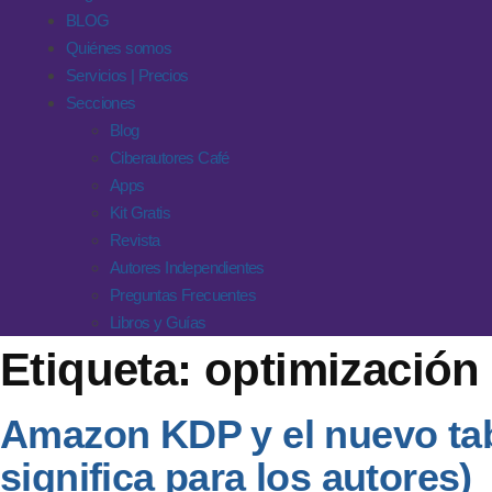
BLOG
Quiénes somos
Servicios | Precios
Secciones
Blog
Ciberautores Café
Apps
Kit Gratis
Revista
Autores Independientes
Preguntas Frecuentes
Libros y Guías
Etiqueta:
optimización
Amazon KDP y el nuevo tab
significa para los autores)