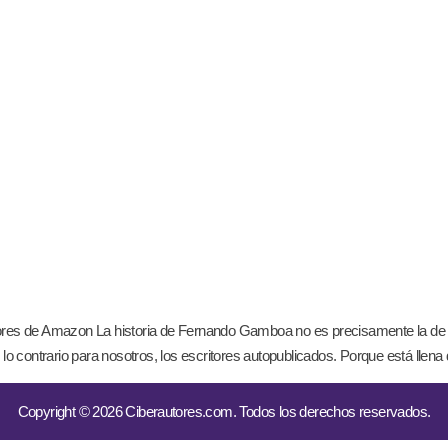
ores de Amazon La historia de Fernando Gamboa no es precisamente la de u
lo contrario para nosotros, los escritores autopublicados. Porque está llena 
Copyright © 2026 Ciberautores.com. Todos los derechos reservados.