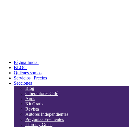
Página Inicial
BLOG
Quiénes somos
Servicios | Precios
Secciones
Blog
Ciberautores Café
Apps
Kit Gratis
Revista
Autores Independientes
Preguntas Frecuentes
Libros y Guías