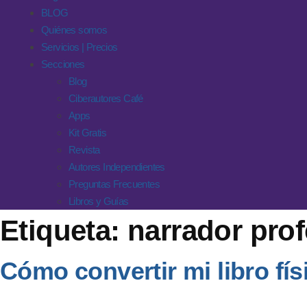
BLOG
Quiénes somos
Servicios | Precios
Secciones
Blog
Ciberautores Café
Apps
Kit Gratis
Revista
Autores Independientes
Preguntas Frecuentes
Libros y Guías
Etiqueta:
narrador prof
Cómo convertir mi libro fís