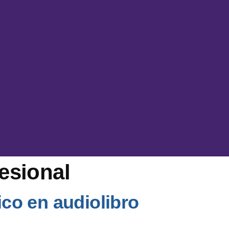
esional
ico en audiolibro