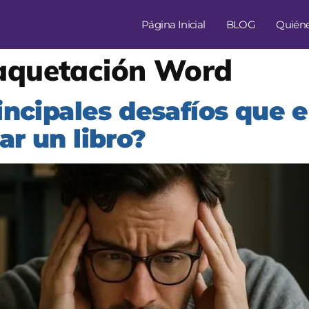
Página Inicial
BLOG
Quién
aquetación Word
incipales desafíos que 
ar un libro?