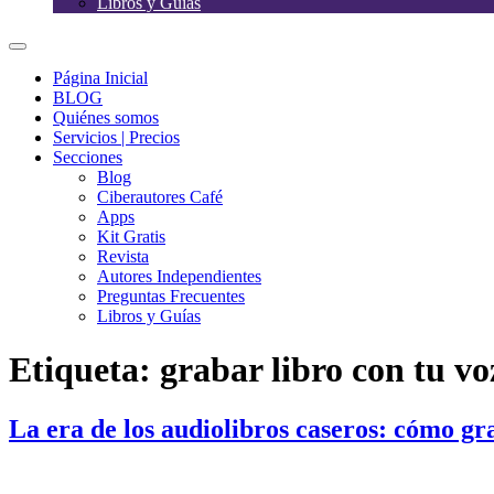
Libros y Guías
Página Inicial
BLOG
Quiénes somos
Servicios | Precios
Secciones
Blog
Ciberautores Café
Apps
Kit Gratis
Revista
Autores Independientes
Preguntas Frecuentes
Libros y Guías
Etiqueta:
grabar libro con tu vo
La era de los audiolibros caseros: cómo gra