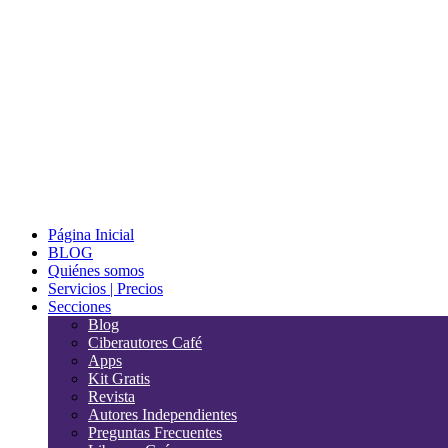
Página Inicial
BLOG
Quiénes somos
Servicios | Precios
Secciones
Blog
Ciberautores Café
Apps
Kit Gratis
Revista
Autores Independientes
Preguntas Frecuentes