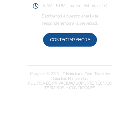
8 AM - 5 PM , Lunes - Sabado UTC
Escríbenos a nuestro email y te
responderemos a la brevedad.
CONTACTAR AHORA
Copyright © 2026
– Ciberautores.Com. Todos los
Derechos Reservados.
POLÍTICA DE PRIVACIDAD
SOPORTE TÉCNICO
TÉRMINOS Y CONDICIONES