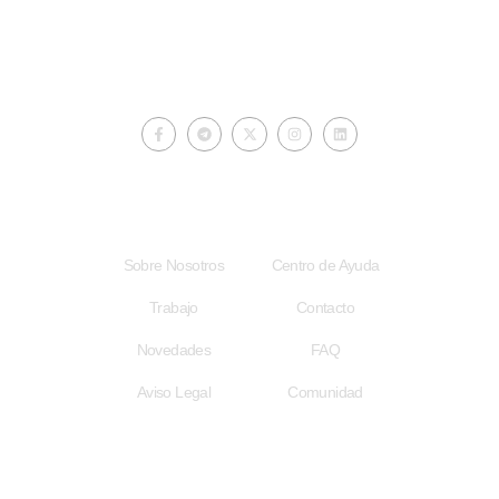
ciberautores.com
Acceso Rápido
Enlaces Útiles
Sobre Nosotros
Centro de Ayuda
Trabajo
Contacto
Novedades
FAQ
Aviso Legal
Comunidad
Atención al Usuario