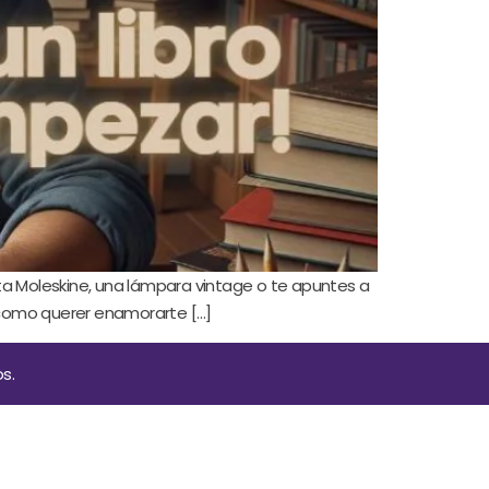
eta Moleskine, una lámpara vintage o te apuntes a
es como querer enamorarte […]
s.