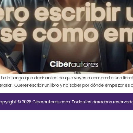
o te lo tengo que decir antes de que vayas a comprarte una libr
 literaria”. Querer escribir un libro y no saber por dónde empezar 
opyright © 2026 Ciberautores.com. Todos los derechos reservado