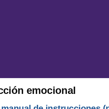
icción emocional
manual de instrucciones (n