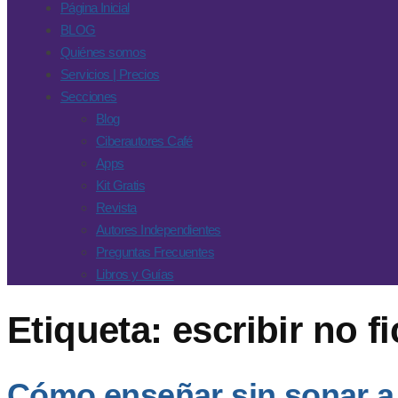
Página Inicial
BLOG
Quiénes somos
Servicios | Precios
Secciones
Blog
Ciberautores Café
Apps
Kit Gratis
Revista
Autores Independientes
Preguntas Frecuentes
Libros y Guías
Etiqueta:
escribir no f
Cómo enseñar sin sonar a 