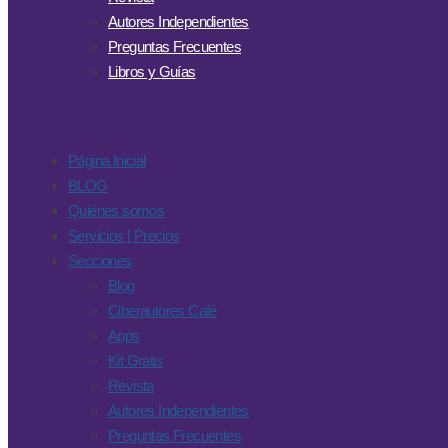
Autores Independientes
Preguntas Frecuentes
Libros y Guías
Página Inicial
BLOG
Quiénes somos
Servicios | Precios
Secciones
Blog
Ciberautores Café
Apps
Kit Gratis
Revista
Autores Independientes
Preguntas Frecuentes