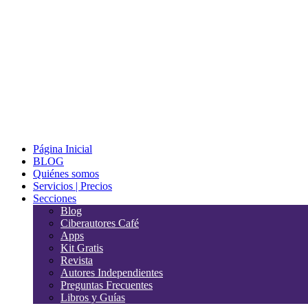
Página Inicial
BLOG
Quiénes somos
Servicios | Precios
Secciones
Blog
Ciberautores Café
Apps
Kit Gratis
Revista
Autores Independientes
Preguntas Frecuentes
Libros y Guías