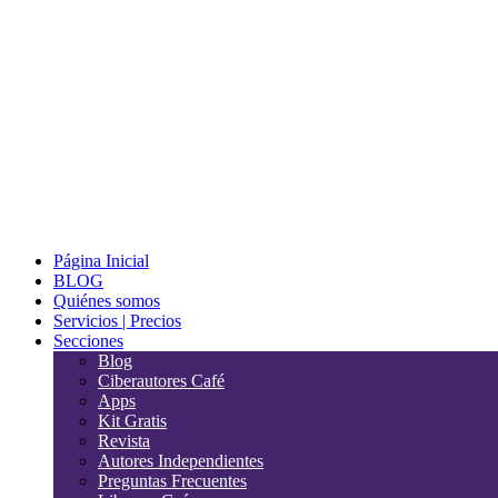
Página Inicial
BLOG
Quiénes somos
Servicios | Precios
Secciones
Blog
Ciberautores Café
Apps
Kit Gratis
Revista
Autores Independientes
Preguntas Frecuentes