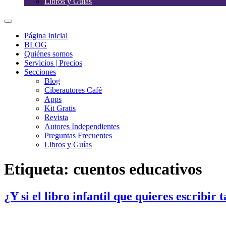
Libros y Guías
Página Inicial
BLOG
Quiénes somos
Servicios | Precios
Secciones
Blog
Ciberautores Café
Apps
Kit Gratis
Revista
Autores Independientes
Preguntas Frecuentes
Libros y Guías
Etiqueta:
cuentos educativos
¿Y si el libro infantil que quieres escribir