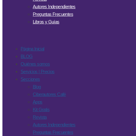
Autores Independientes
Preguntas Frecuentes
Libros y Guías
Página Inicial
BLOG
Quiénes somos
Servicios | Precios
Secciones
Blog
Ciberautores Café
Apps
Kit Gratis
Revista
Autores Independientes
Preguntas Frecuentes