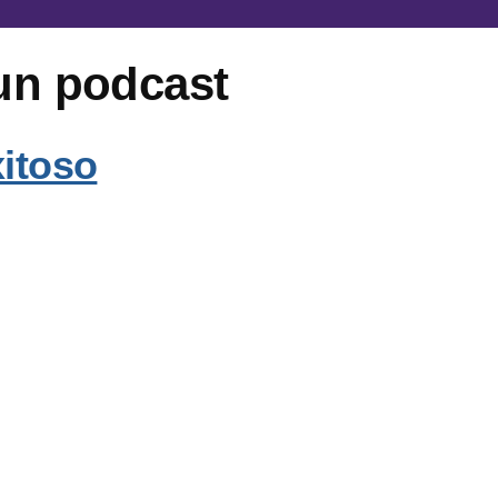
un podcast
xitoso