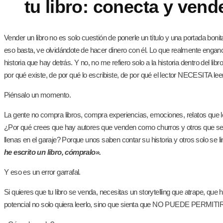
tu libro: conecta y ven
Vender un libro no es solo cuestión de ponerle un título y una portada boni
eso basta, ve olvidándote de hacer dinero con él. Lo que realmente engan
historia que hay detrás. Y no, no me refiero solo a la historia dentro del libro,
por qué existe, de por qué lo escribiste, de por qué el lector NECESITA leer
Piénsalo un momento.
La gente no compra libros, compra experiencias, emociones, relatos que lo
¿Por qué crees que hay autores que venden como churros y otros que s
llenas en el garaje? Porque unos saben contar su historia y otros solo se li
he escrito un libro, cómpralo».
Y eso es un error garrafal.
Si quieres que tu libro se venda, necesitas un storytelling que atrape, que h
potencial no solo quiera leerlo, sino que sienta que NO PUEDE PERMITIR