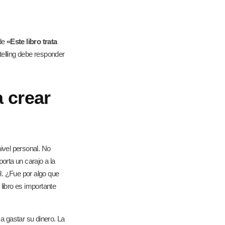
de
«Este libro trata
telling debe responder
 crear
nivel personal. No
orta un carajo a la
él. ¿Fue por algo que
libro es importante
a gastar su dinero. La