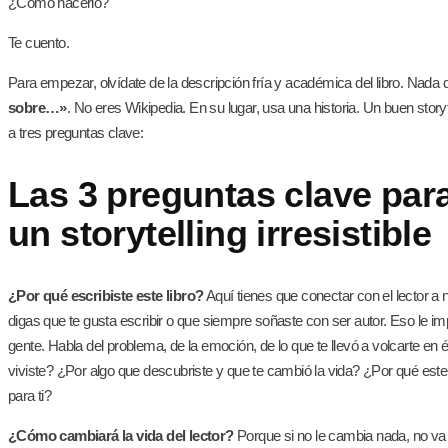
¿Cómo hacerlo?
Te cuento.
Para empezar, olvídate de la descripción fría y académica del libro. Nada 
sobre…»
. No eres Wikipedia. En su lugar, usa una historia. Un buen story
a tres preguntas clave:
Las 3 preguntas clave para
un storytelling irresistible
¿Por qué escribiste este libro?
Aquí tienes que conectar con el lector a 
digas que te gusta escribir o que siempre soñaste con ser autor. Eso le imp
gente. Habla del problema, de la emoción, de lo que te llevó a volcarte en 
viviste? ¿Por algo que descubriste y que te cambió la vida? ¿Por qué este 
para ti?
¿Cómo cambiará la vida del lector?
Porque si no le cambia nada, no va 