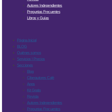
Autores Independientes
Preguntas Frecuentes
Libros y Guías
Página Inicial
BLOG
Quiénes somos
Servicios | Precios
Secciones
Blog
Ciberautores Café
Apps
Kit Gratis
Revista
Autores Independientes
Preguntas Frecuentes