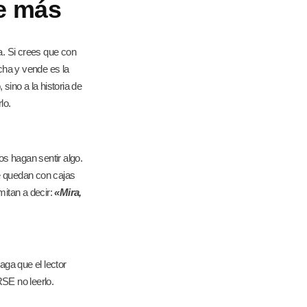
de más
ta. Si crees que con
cha y vende es la
 sino a la historia de
lo.
s hagan sentir algo.
e quedan con cajas
mitan a decir:
«Mira,
aga que el lector
SE no leerlo.