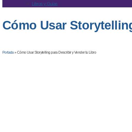
Libros y Guías
Cómo Usar Storytelling
Javier Carbajal
Blog
Por
·
21 de abril de 2026
·
Portada
»
Cómo Usar Storytelling para Describir y Vender tu Libro