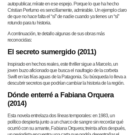
autopublicar, mírate en ese espejo. Porque lo que ha hecho
Cristian Perfumo es sencillamente, admirable. Un ejemplo claro
de que no hace falta el “sí” de nadie cuando ya tienes un “sí”
rotundo para tu historia.
A continuación, te detallo algunas de sus obras más
reconocidas:
El secreto sumergido (2011)
Inspirado en hechos reales, este thriller sigue a Marcelo, un
joven buzo aficionado que busca el naufragio de la corbeta
Swift en las frías aguas de la Patagonia. Su búsqueda lo lleva a
descubrir secretos que podrían cambiar la historia de la región.
Dónde enterré a Fabiana Orquera
(2014)
Esta novela entrelaza dos líneas temporales: en 1983, un
político despierta junto a un charco de sangre sin recordar qué
ocurrió con su amante, Fabiana Orquera; treinta años después,
un periodista encuentra una carta que podría desentrañar el