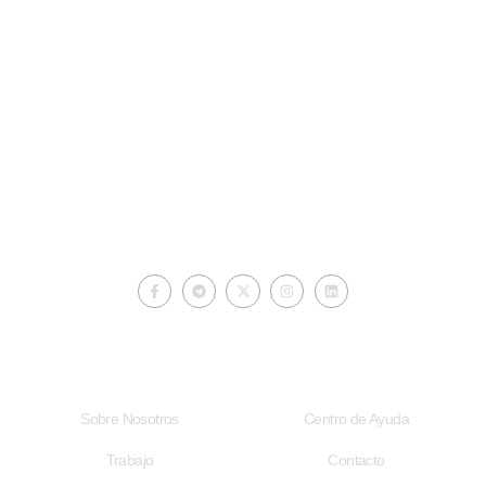
ciberautores.com
Acceso Rápido
Enlaces Útiles
Sobre Nosotros
Centro de Ayuda
Trabajo
Contacto