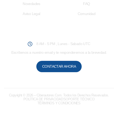
Novedades
FAQ
Aviso Legal
Comunidad
Atención al Usuario
8 AM - 5 PM , Lunes - Sabado UTC
Escríbenos a nuestro email y te responderemos a la brevedad.
CONTACTAR AHORA
Copyright © 2026
– Ciberautores.Com. Todos los Derechos Reservados.
POLÍTICA DE PRIVACIDAD
SOPORTE TÉCNICO
TÉRMINOS Y CONDICIONES