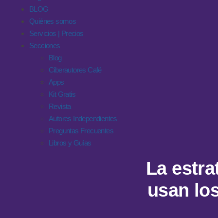
BLOG
Quiénes somos
Servicios | Precios
Secciones
Blog
Ciberautores Café
Apps
Kit Gratis
Revista
Autores Independientes
Preguntas Frecuentes
Libros y Guías
La estra
usan los