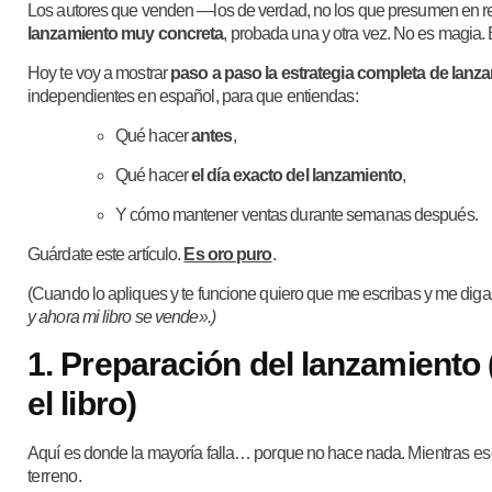
Los autores que venden —los de verdad, no los que presumen en
lanzamiento muy concreta
, probada una y otra vez. No es magia.
Hoy te voy a mostrar
paso a paso la estrategia completa de lanz
independientes en español, para que entiendas:
Qué hacer
antes
,
Qué hacer
el día exacto del lanzamiento
,
Y cómo mantener ventas durante semanas después.
Guárdate este artículo.
Es oro puro
.
(Cuando lo apliques y te funcione quiero que me escribas y me dig
y ahora mi libro se vende».)
1. Preparación del lanzamiento
el libro)
Aquí es donde la mayoría falla… porque no hace nada.
Mientras es
terreno.