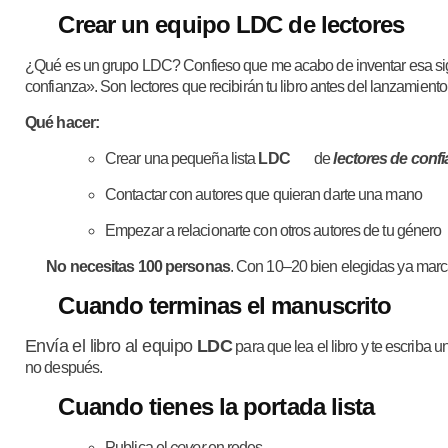
Crear un equipo
LDC
de lectores
¿Qué es un grupo LDC? Confieso que me acabo de inventar esa sigl
confianza». Son lectores que recibirán tu libro antes del lanzamiento
Qué hacer:
Crear una pequeña lista
LDC
de
lectores de conf
Contactar con autores que quieran darte una mano
Empezar a relacionarte con otros autores de tu género
No necesitas 100 personas
. Con 10–20 bien elegidas ya marca
Cuando
terminas
el manuscrito
Envía el libro al equipo
LDC
para que lea el libro y te escriba 
no después.
Cuando tienes la
portada lista
Publica el
cover
en redes