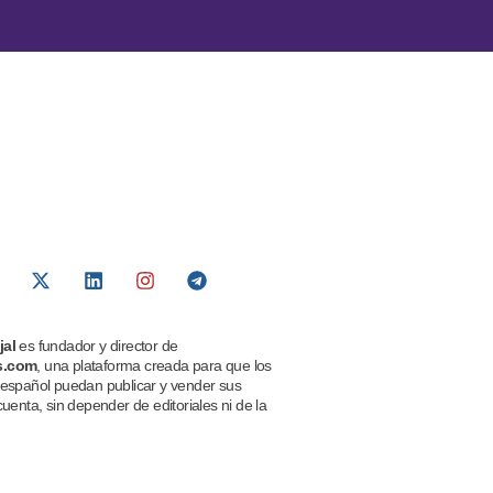
jal
es fundador y director de
s.com
, una plataforma creada para que los
 español puedan publicar y vender sus
cuenta, sin depender de editoriales ni de la