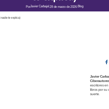
Javier Carbajal
Blog
Por
·
28 de marzo de 2026
·
 nadie te explica)
Javier Carba
Ciberautore
escritores en
libros por su 
suerte.