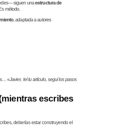
 redes— siguen una
estructura de
 Es método.
amiento
, adaptada a autores
as… «
Javier, leí tu artículo, seguí los pasos
(mientras escribes
cribes, deberías estar construyendo el