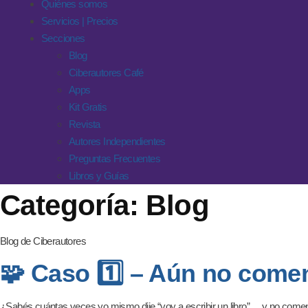
Quiénes somos
Servicios | Precios
Secciones
Blog
Ciberautores Café
Apps
Kit Gratis
Revista
Autores Independientes
Preguntas Frecuentes
Libros y Guías
Categoría:
Blog
Blog de Ciberautores
🧩 Caso 1️⃣ – Aún no come
¿Sabés cuántas veces yo mismo dije “voy a escribir un libro”… y no come