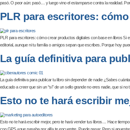
pasó. O peor aún: pasó… y luego vino el estamparse contra la realidad. Porq
PLR para escritores: cómo 
PLR para escritores: cómo crear productos digitales con base en libros Si 
editorial, aunque ni tu familia o amigos sepan que escribes. Porque hoy pue
La guía definitiva para pub
La guía definitiva para publicar tu libro sin depender de nadie ¿Sabes cuán
educado a creer que sin un “sí” de un sello grande no eres nadie, que si no 
Esto no te hará escribir me
Esto no te hará escribir mejor, pero te hará vender tus libros… Hace tiemp
con GPS «que pasaba por allí» te encuentre. Puede pasar. Pero si apuestas