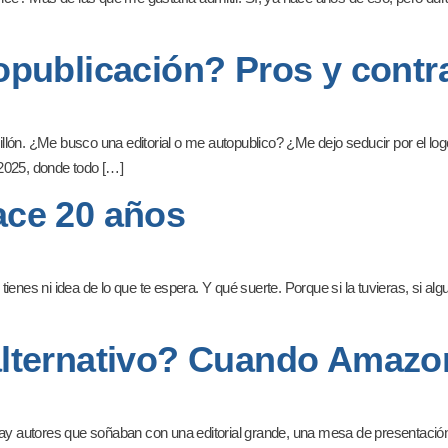
topublicación? Pros y contr
millón. ¿Me busco una editorial o me autopublico? ¿Me dejo seducir por el log
 2025, donde todo […]
hace 20 años
enes ni idea de lo que te espera. Y qué suerte. Porque si la tuvieras, si al
 alternativo? Cuando Amazon
ay autores que soñaban con una editorial grande, una mesa de presentación, u