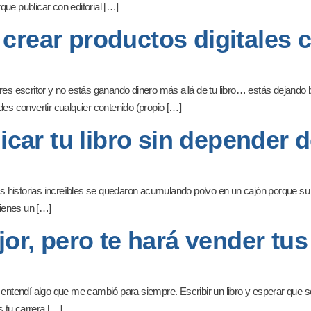
ue publicar con editorial […]
crear productos digitales c
eres escritor y no estás ganando dinero más allá de tu libro… estás dejand
des convertir cualquier contenido (propio […]
licar tu libro sin depender 
tas historias increíbles se quedaron acumulando polvo en un cajón porque su
tienes un […]
jor, pero te hará vender tu
o entendí algo que me cambió para siempre. Escribir un libro y esperar que 
 tu carrera […]