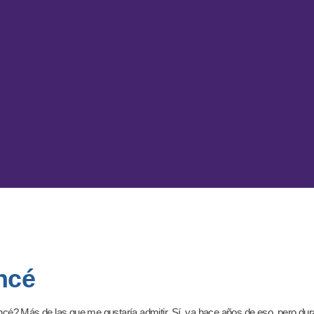
ncé
ncé? Más de las que me gustaría admitir. Sí, ya hace años de eso, pero d