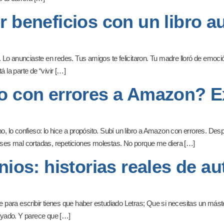
r beneficios con un libro a
o. Lo anunciaste en redes. Tus amigos te felicitaron. Tu madre lloró de emoc
la parte de “vivir […]
ro con errores a Amazon? E
lo confieso: lo hice a propósito. Subí un libro a Amazon con errores. Desp
rases mal cortadas, repeticiones molestas. No porque me diera […]
nios: historias reales de a
e para escribir tienes que haber estudiado Letras; Que si necesitas un máste
ayado. Y parece que […]