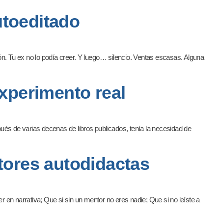
utoeditado
ión. Tu ex no lo podía creer. Y luego… silencio. Ventas escasas. Alguna
xperimento real
ués de varias decenas de libros publicados, tenía la necesidad de
utores autodidactas
r en narrativa; Que si sin un mentor no eres nadie; Que si no leíste a