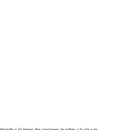
ando y tú tienes dos opciones: te subes a la ola o te