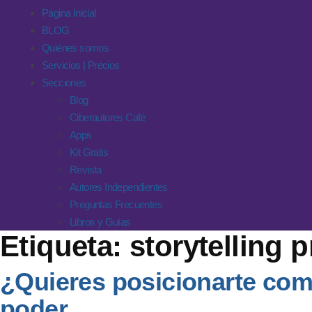
Página Inicial
BLOG
Quiénes somos
Servicios | Precios
Secciones
Blog
Ciberautores Café
Apps
Kit Gratis
Revista
Autores Independientes
Preguntas Frecuentes
Libros y Guías
Etiqueta:
storytelling 
¿Quieres posicionarte como 
poder