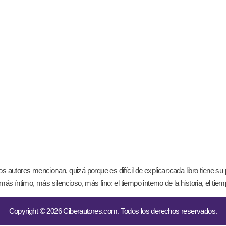
s autores mencionan, quizá porque es difícil de explicar:cada libro tiene s
íntimo, más silencioso, más fino: el tiempo interno de la historia, el tie
Copyright © 2026 Ciberautores.com. Todos los derechos reservados.