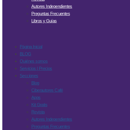
Autores Independientes
Preguntas Frecuentes
Libros y Guías
Página Inicial
BLOG
Quiénes somos
Servicios | Precios
Secciones
Blog
Ciberautores Café
Apps
Kit Gratis
Revista
Autores Independientes
Preguntas Frecuentes