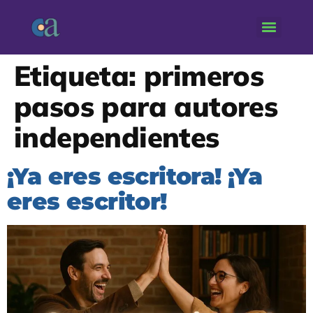
Etiqueta:
primeros
pasos para autores
independientes
¡Ya eres escritora! ¡Ya
eres escritor!