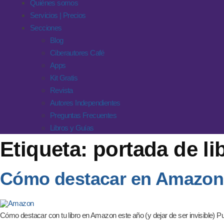
Quiénes somos
Servicios | Precios
Secciones
Blog
Ciberautores Café
Apps
Kit Gratis
Revista
Autores Independientes
Preguntas Frecuentes
Libros y Guías
Etiqueta:
portada de l
Cómo destacar en Amazon es
Cómo destacar con tu libro en Amazon este año (y dejar de ser invisible) Pu