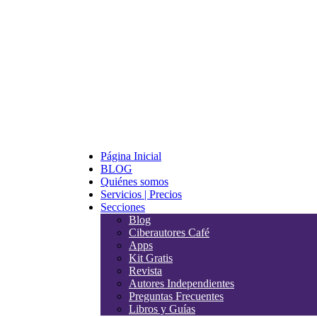
Página Inicial
BLOG
Quiénes somos
Servicios | Precios
Secciones
Blog
Ciberautores Café
Apps
Kit Gratis
Revista
Autores Independientes
Preguntas Frecuentes
Libros y Guías